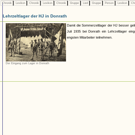
Chronik
Lexikon
Chronik
Lexikon
Chronik
Gruppe
Lied
Gruppe
Person
Lexikon
Ch
Lehrzeltlager der HJ in Donrath
Damit die Sommerzeltlager der HJ besser geli
Juli 1935 bei Donrath ein Lehrzeltlager einge
engsten Mitarbeiter teilnehmen.
Der Eingang zum Lager in Donrath