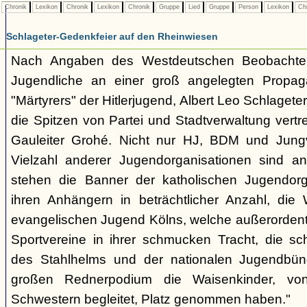
Chronik
Lexikon
Chronik
Lexikon
Chronik
Gruppe
Lied
Gruppe
Person
Lexikon
Ch
Schlageter-Gedenkfeier auf den Rheinwiesen
Nach Angaben des Westdeutschen Beobachte
Jugendliche an einer groß angelegten Propag
"Märtyrers" der Hitlerjugend, Albert Leo Schlageter, 
die Spitzen von Partei und Stadtverwaltung vertr
Gauleiter Grohé. Nicht nur HJ, BDM und Jung
Vielzahl anderer Jugendorganisationen sind an 
stehen die Banner der katholischen Jugendorga
ihren Anhängern in beträchtlicher Anzahl, di
evangelischen Jugend Kölns, welche außerordentlic
Sportvereine in ihrer schmucken Tracht, die s
des Stahlhelms und der nationalen Jugendbün
großen Rednerpodium die Waisenkinder, vo
Schwestern begleitet, Platz genommen haben."