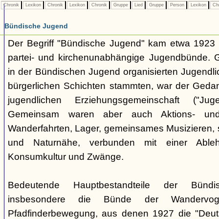
Chronik
Lexikon
Chronik
Lexikon
Chronik
Gruppe
Lied
Gruppe
Person
Lexikon
Ch
Bündische Jugend
Der Begriff "Bündische Jugend" kam etwa 1923 a
partei- und kirchenunabhängige Jugendbünde.
in der Bündischen Jugend organisierten Jugendli
bürgerlichen Schichten stammten, war der Geda
jugendlichen Erziehungsgemeinschaft ("Jug
Gemeinsam waren aber auch Aktions- und
Wanderfahrten, Lager, gemeinsames Musizieren, s
und Naturnähe, verbunden mit einer Ableh
Konsumkultur und Zwänge.
Bedeutende Hauptbestandteile der Bünd
insbesondere die Bünde der Wandervo
Pfadfinderbewegung, aus denen 1927 die "Deuts