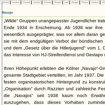
Chronik
Lexikon
Chronik
Lexikon
Chronik
Gruppe
Lied
Gruppe
Person
Lexikon
Ch
Navajo
„Wilde“ Gruppen unangepasster Jugendlicher trate
Ende 1934 in Erscheinung. Ab 1936 war ihre 
wesentlich ausgeprägter, was vor allem daran ge
sie mit dem endgültigen Verbot der bündischen
und dem „Gesetz über die Hitlerjugend“ vom 1. 
das Interesse von HJ-Streifendienst und Gestapo 
Ihren Höhepunkt erlebten die Kölner „Navajo“-Gr
gesamte Stadtgebiet verteilten, im Jahr 1937. Di
festen organisatorischen Hintergrund zu konstru
„Organisation“ durch Razzien und zahlreiche F
die „Navajos“ seit 1938 kaum noch Erwähn
auszugehen, dass dieses Vorhaben zumindes