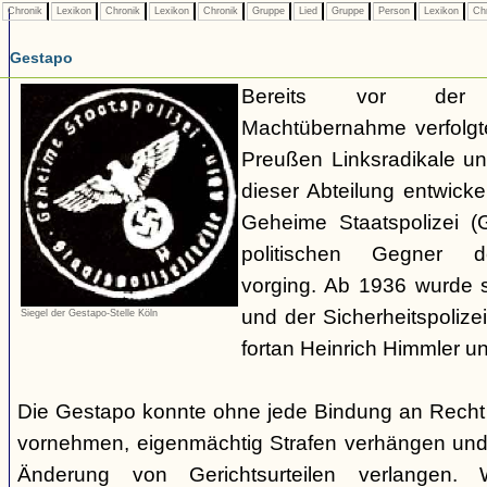
Chronik
Lexikon
Chronik
Lexikon
Chronik
Gruppe
Lied
Gruppe
Person
Lexikon
Ch
Gestapo
Bereits vor der nat
Machtübernahme verfolgte 
Preußen Linksradikale u
dieser Abteilung entwicke
Geheime Staatspolizei (
politischen Gegner de
vorging. Ab 1936 wurde si
und der Sicherheitspolize
Siegel der Gestapo-Stelle Köln
fortan Heinrich Himmler u
Die Gestapo konnte ohne jede Bindung an Rech
vornehmen, eigenmächtig Strafen verhängen und
Änderung von Gerichtsurteilen verlangen. Wi