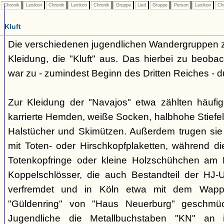
Chronik
Lexikon
Chronik
Lexikon
Chronik
Gruppe
Lied
Gruppe
Person
Lexikon
Ch
Kluft
Die verschiedenen jugendlichen Wandergruppen ze
Kleidung, die "Kluft" aus. Das hierbei zu beo
war zu - zumindest Beginn des Dritten Reiches - du
Zur Kleidung der "Navajos" etwa zählten häufi
karrierte Hemden, weiße Socken, halbhohe Stiefel
Halstücher und Skimützen. Außerdem trugen sie 
mit Toten- oder Hirschkopfplaketten, während die
Totenkopfringe oder kleine Holzschühchen am 
Koppelschlösser, die auch Bestandteil der HJ-
verfremdet und in Köln etwa mit dem Wappe
"Güldenring" von "Haus Neuerburg" geschmück
Jugendliche die Metallbuchstaben "KN" an 