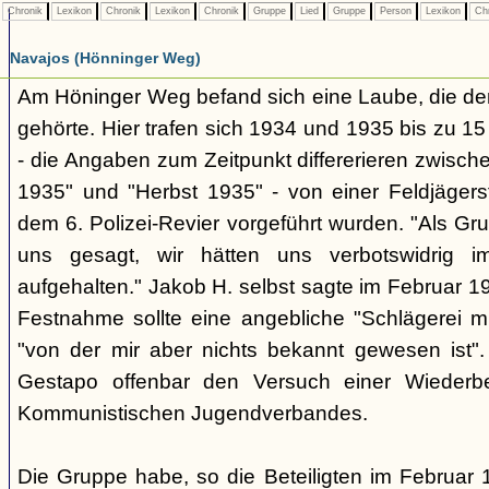
Chronik
Lexikon
Chronik
Lexikon
Chronik
Gruppe
Lied
Gruppe
Person
Lexikon
Ch
Navajos (Hönninger Weg)
Am Höninger Weg befand sich eine Laube, die dem
gehörte. Hier trafen sich 1934 und 1935 bis zu 15
- die Angaben zum Zeitpunkt differerieren zwisc
1935" und "Herbst 1935" - von einer Feldjäger
dem 6. Polizei-Revier vorgeführt wurden. "Als G
uns gesagt, wir hätten uns verbotswidrig 
aufgehalten." Jakob H. selbst sagte im Februar 19
Festnahme sollte eine angebliche "Schlägerei m
"von der mir aber nichts bekannt gewesen ist".
Gestapo offenbar den Versuch einer Wiederb
Kommunistischen Jugendverbandes.
Die Gruppe habe, so die Beteiligten im Februar 