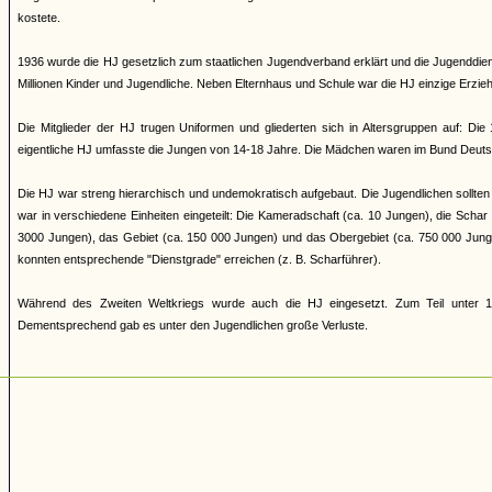
kostete.
1936 wurde die HJ gesetzlich zum staatlichen Jugendverband erklärt und die Jugenddienst
Millionen Kinder und Jugendliche. Neben Elternhaus und Schule war die HJ einzige Erziehun
Die Mitglieder der HJ trugen Uniformen und gliederten sich in Altersgruppen auf: Di
eigentliche HJ umfasste die Jungen von 14-18 Jahre. Die Mädchen waren im Bund Deuts
Die HJ war streng hierarchisch und undemokratisch aufgebaut. Die Jugendlichen sollten 
war in verschiedene Einheiten eingeteilt: Die Kameradschaft (ca. 10 Jungen), die Scha
3000 Jungen), das Gebiet (ca. 150 000 Jungen) und das Obergebiet (ca. 750 000 Jung
konnten entsprechende "Dienstgrade" erreichen (z. B. Scharführer).
Während des Zweiten Weltkriegs wurde auch die HJ eingesetzt. Zum Teil unter 17
Dementsprechend gab es unter den Jugendlichen große Verluste.