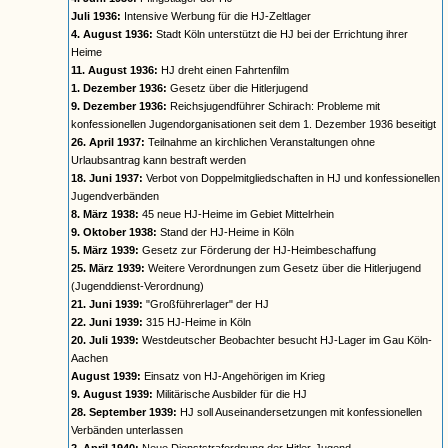
Juli 1936:
Intensive Werbung für die HJ-Zeltlager
4. August 1936:
Stadt Köln unterstützt die HJ bei der Errichtung ihrer
Heime
11. August 1936:
HJ dreht einen Fahrtenfilm
1. Dezember 1936:
Gesetz über die Hitlerjugend
9. Dezember 1936:
Reichsjugendführer Schirach: Probleme mit
konfessionellen Jugendorganisationen seit dem 1. Dezember 1936 beseitigt
26. April 1937:
Teilnahme an kirchlichen Veranstaltungen ohne
Urlaubsantrag kann bestraft werden
18. Juni 1937:
Verbot von Doppelmitgliedschaften in HJ und konfessionellen
Jugendverbänden
8. März 1938:
45 neue HJ-Heime im Gebiet Mittelrhein
9. Oktober 1938:
Stand der HJ-Heime in Köln
5. März 1939:
Gesetz zur Förderung der HJ-Heimbeschaffung
25. März 1939:
Weitere Verordnungen zum Gesetz über die Hitlerjugend
(Jugenddienst-Verordnung)
21. Juni 1939:
"Großführerlager" der HJ
22. Juni 1939:
315 HJ-Heime in Köln
20. Juli 1939:
Westdeutscher Beobachter besucht HJ-Lager im Gau Köln-
Aachen
August 1939:
Einsatz von HJ-Angehörigen im Krieg
9. August 1939:
Militärische Ausbilder für die HJ
28. September 1939:
HJ soll Auseinandersetzungen mit konfessionellen
Verbänden unterlassen