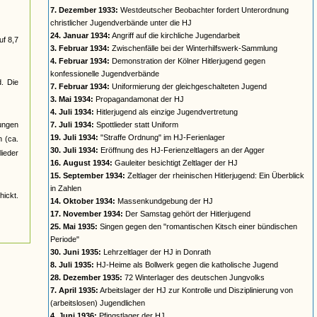
7. Dezember 1933:
Westdeutscher Beobachter fordert Unterordnung
christlicher Jugendverbände unter die HJ
24. Januar 1934:
Angriff auf die kirchliche Jugendarbeit
uf 8,7
3. Februar 1934:
Zwischenfälle bei der Winterhilfswerk-Sammlung
4. Februar 1934:
Demonstration der Kölner Hitlerjugend gegen
konfessionelle Jugendverbände
d. Die
7. Februar 1934:
Uniformierung der gleichgeschalteten Jugend
3. Mai 1934:
Propagandamonat der HJ
4. Juli 1934:
Hitlerjugend als einzige Jugendvertretung
jungen
7. Juli 1934:
Spottlieder statt Uniform
19. Juli 1934:
"Straffe Ordnung" im HJ-Ferienlager
n (ca.
30. Juli 1934:
Eröffnung des HJ-Ferienzeltlagers an der Agger
ieder
16. August 1934:
Gauleiter besichtigt Zeltlager der HJ
15. September 1934:
Zeltlager der rheinischen Hitlerjugend: Ein Überblick
in Zahlen
ickt.
14. Oktober 1934:
Massenkundgebung der HJ
17. November 1934:
Der Samstag gehört der Hitlerjugend
25. Mai 1935:
Singen gegen den "romantischen Kitsch einer bündischen
Periode"
30. Juni 1935:
Lehrzeltlager der HJ in Donrath
8. Juli 1935:
HJ-Heime als Bollwerk gegen die katholische Jugend
28. Dezember 1935:
72 Winterlager des deutschen Jungvolks
7. April 1935:
Arbeitslager der HJ zur Kontrolle und Disziplinierung von
(arbeitslosen) Jugendlichen
4. Juni 1936:
Pfingstlager der HJ