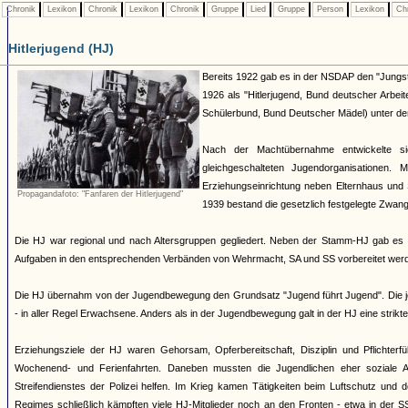
Chronik
Lexikon
Chronik
Lexikon
Chronik
Gruppe
Lied
Gruppe
Person
Lexikon
Ch
Hitlerjugend (HJ)
Bereits 1922 gab es in der NSDAP den "Jungst
1926 als "Hitlerjugend, Bund deutscher Arbei
Schülerbund, Bund Deutscher Mädel) unter dem 
Nach der Machtübernahme entwickelte si
gleichgeschalteten Jugendorganisationen
Erziehungseinrichtung neben Elternhaus und 
Propagandafoto: "Fanfaren der Hitlerjugend"
1939 bestand die gesetzlich festgelegte Zwang
Die HJ war regional und nach Altersgruppen gegliedert. Neben der Stamm-HJ gab es S
Aufgaben in den entsprechenden Verbänden von Wehrmacht, SA und SS vorbereitet werde
Die HJ übernahm von der Jugendbewegung den Grundsatz "Jugend führt Jugend". Die jew
- in aller Regel Erwachsene. Anders als in der Jugendbewegung galt in der HJ eine strik
Erziehungsziele der HJ waren Gehorsam, Opferbereitschaft, Disziplin und Pflichterfü
Wochenend- und Ferienfahrten. Daneben mussten die Jugendlichen eher soziale A
Streifendienstes der Polizei helfen. Im Krieg kamen Tätigkeiten beim Luftschutz und
Regimes schließlich kämpften viele HJ-Mitglieder noch an den Fronten - etwa in der S