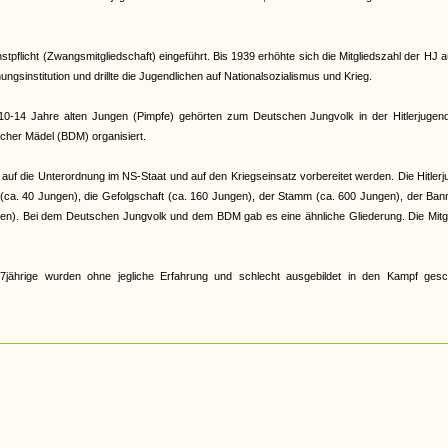
pflicht (Zwangsmitgliedschaft) eingeführt. Bis 1939 erhöhte sich die Mitgliedszahl der HJ a
gsinstitution und drillte die Jugendlichen auf Nationalsozialismus und Krieg.
e 10-14 Jahre alten Jungen (Pimpfe) gehörten zum Deutschen Jungvolk in der Hitlerjugen
cher Mädel (BDM) organisiert.
auf die Unterordnung im NS-Staat und auf den Kriegseinsatz vorbereitet werden. Die Hitler
r (ca. 40 Jungen), die Gefolgschaft (ca. 160 Jungen), der Stamm (ca. 600 Jungen), der Ban
en). Bei dem Deutschen Jungvolk und dem BDM gab es eine ähnliche Gliederung. Die Mitgl
jährige wurden ohne jegliche Erfahrung und schlecht ausgebildet in den Kampf gesch