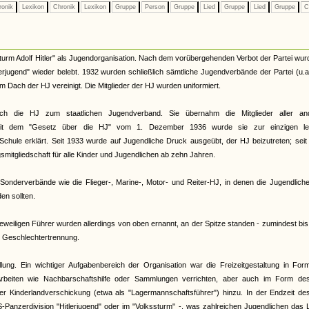
ronik
Lexikon
Chronik
Lexikon
Gruppe
Person
Gruppe
Lied
Gruppe
Lied
Gruppe
C
urm Adolf Hitler" als Jugendorganisation. Nach dem vorübergehenden Verbot der Partei wur
terjugend" wieder belebt. 1932 wurden schließlich sämtliche Jugendverbände der Partei (u.
Dach der HJ vereinigt. Die Mitglieder der HJ wurden uniformiert.
ch die HJ zum staatlichen Jugendverband. Sie übernahm die Mitglieder aller an
. Mit dem "Gesetz über die HJ" vom 1. Dezember 1936 wurde sie zur einzigen le
Schule erklärt. Seit 1933 wurde auf Jugendliche Druck ausgeübt, der HJ beizutreten; sei
smitgliedschaft für alle Kinder und Jugendlichen ab zehn Jahren.
onderverbände wie die Flieger-, Marine-, Motor- und Reiter-HJ, in denen die Jugendliche
n sollten.
eiligen Führer wurden allerdings von oben ernannt, an der Spitze standen - zumindest bi
te Geschlechtertrennung.
llung. Ein wichtiger Aufgabenbereich der Organisation war die Freizeitgestaltung in Fo
rbeiten wie Nachbarschaftshilfe oder Sammlungen verrichten, aber auch im Form de
 der Kinderlandverschickung (etwa als "Lagermannschaftsführer") hinzu. In der Endzeit d
S-Panzerdivision "Hitlerjugend" oder im "Volkssturm" -, was zahlreichen Jugendlichen das