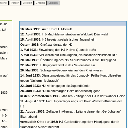
hronik
Person
Lexikon
Chronik
Lexikon
de sie
16. März 1933:
Aufruf zum HJ-Beitritt
a. NS-
12. April 1933:
HJ-Machtdemonstration im Waldbald Dünnwald
15. April 1933:
HJ besetzt sozialistisches Jugendheim
Ostern 1933:
Großwandertag der HJ
deren
1. Mai 1933:
Einweihung des HJ-Heims Quentelstraße
galen
7. Mai 1933:
"Wir wollen nur eine Jugend, die nationalsozialistisch ist."
t März
20. Mai 1933:
Überführung des NS-Schülerbundes in die Hitlerjugend
22. Mai 1933:
Hitlerjugend zieht in das Severinstor ein
26. Mai 1933:
Schlageter-Gedenkfeier auf den Rheinwiesen
n auf
14. Juni 1933:
Dienstanweisung für das Jungvolk: Frühe Kontrollstreifen
gegen "Uniformmissbrauch"
22. Juni 1933:
HJ-Aktion gegen die Jugendbünde
28. Juni 1933:
HJ im ehemaligen Heim der Arbeiterjugend
s 1939
In den Sommerferien 1933:
Massen-Zeltlager der HJ in der Wahner Heide
11. August 1933:
Fünf Jugendlager rings um Köln: Werbemaßnahme der
HJ
rm von
21. August 1933:
Zeltlager in Altenrath: Leitung dementiert Gerüchte auf
s HJ-
Elternabend
es NS-
vermutlich Oktober 1933:
HJ-Gebietsführung sieht Hitlerjugend durch
 Leben
"katholische Aktion" bedroht