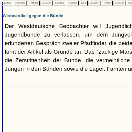
Chronik
Lexikon
Chronik
Lexikon
Chronik
Gruppe
Lied
Gruppe
Person
Lexikon
Ch
Werbeartikel gegen die Bünde
Der Westdeutsche Beobachter will Jugendli
Jugendbünde zu verlassen, um dem Jungvolk
erfundenen Gespräch zweier Pfadfinder, die beid
führt der Artikel als Gründe an: Das "zackige Mars
die Zerstrittenheit der Bünde, die vermeintlich
Jungen in den Bünden sowie die Lager, Fahrten 