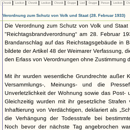
Chronik
Lexikon
Chronik
Lexikon
Chronik
Gruppe
Lied
Gruppe
Person
Lexikon
Ch
Verordnung zum Schutz von Volk und Staat (28. Februar 1933)
Die Verordnung zum Schutz von Volk und Staa
"Reichtagsbrandverordnung“ am 28. Februar 1
Brandanschlag auf das Reichstagsgebäude in Be
bildete der Artikel 48 der Weimarer Verfassung, 
den Erlass von Verordnungen ohne Zustimmung de
Mit ihr wurden wesentliche Grundrechte außer Kr
Versammlungs-, Meinungs- und die Pressefr
Unverletzlichkeit der Wohnung sowie das Post-
Gleichzeitig wurden mit ihr gesetzliche Strafen
Inhaftierung von Verdächtigen, deklariert als „Schu
die Verhängung der Todesstrafe bei bestimmten
Noch bevor der nächste Tag angebrochen wa