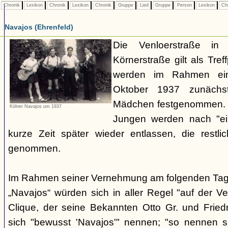
Chronik
Lexikon
Chronik
Lexikon
Chronik
Gruppe
Lied
Gruppe
Person
Lexikon
Ch
Navajos (Ehrenfeld)
Die Venloerstraße i
Körnerstraße gilt als Tref
werden im Rahmen ein
Oktober 1937 zunächs
Mädchen festgenommen.
Kölner Navajos um 1937
Jungen werden nach "ein
kurze Zeit später wieder entlassen, die restli
genommen.
Im Rahmen seiner Vernehmung am folgenden Tag sa
„Navajos“ würden sich in aller Regel "auf der Ven
Clique, der seine Bekannten Otto Gr. und Fried
sich "bewusst 'Navajos'" nennen; "so nennen sic