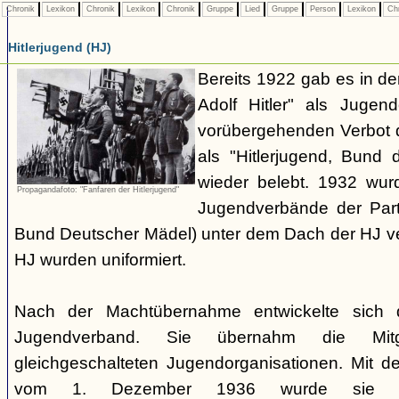
Chronik
Lexikon
Chronik
Lexikon
Chronik
Gruppe
Lied
Gruppe
Person
Lexikon
Ch
Hitlerjugend (HJ)
Bereits 1922 gab es in 
Adolf Hitler" als Jugen
vorübergehenden Verbot d
als "Hitlerjugend, Bund 
wieder belebt. 1932 wurd
Propagandafoto: "Fanfaren der Hitlerjugend"
Jugendverbände der Part
Bund Deutscher Mädel) unter dem Dach der HJ vere
HJ wurden uniformiert.
Nach der Machtübernahme entwickelte sich 
Jugendverband. Sie übernahm die Mitgl
gleichgeschalteten Jugendorganisationen. Mit 
vom 1. Dezember 1936 wurde sie zu