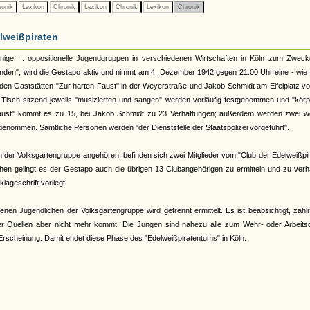
ronik
Lexikon
Chronik
Lexikon
Chronik
Lexikon
Chronik
lweißpiraten
inige ... oppositionelle Jugendgruppen in verschiedenen Wirtschaften in Köln zum Zweck
en", wird die Gestapo aktiv und nimmt am 4. Dezember 1942 gegen 21.00 Uhr eine - wie 
 den Gaststätten "Zur harten Faust" in der Weyerstraße und Jakob Schmidt am Eifelplatz vo
Tisch sitzend jeweils "musizierten und sangen" werden vorläufig festgenommen und "körp
 Faust" kommt es zu 15, bei Jakob Schmidt zu 23 Verhaftungen; außerdem werden zwei we
genommen. Sämtliche Personen werden "der Dienststelle der Staatspolizei vorgeführt".
ich der Volksgartengruppe angehören, befinden sich zwei Mitglieder vom "Club der Edelweißpi
n gelingt es der Gestapo auch die übrigen 13 Clubangehörigen zu ermitteln und zu verha
klageschrift vorliegt.
enen Jugendlichen der Volksgartengruppe wird getrennt ermittelt. Es ist beabsichtigt, zahl
er Quellen aber nicht mehr kommt. Die Jungen sind nahezu alle zum Wehr- oder Arbeitsd
Erscheinung. Damit endet diese Phase des "Edelweißpiratentums" in Köln.