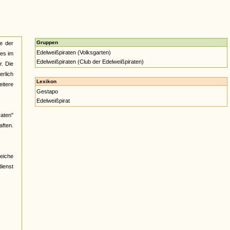
Gruppen
e der
Edelweißpiraten (Volksgarten)
es im
Edelweißpiraten (Club der Edelweißpiraten)
r. Die
erlich
Lexikon
itere
Gestapo
Edelweißpirat
raten"
ften.
reiche
ienst