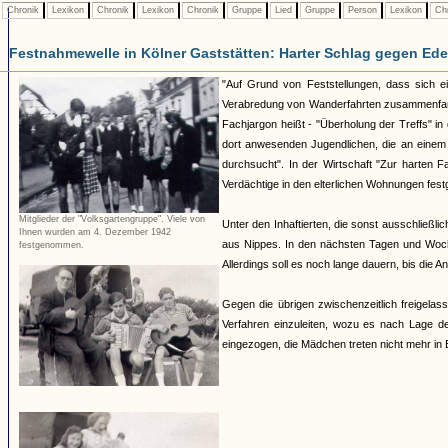
Chronik
Lexikon
Chronik
Lexikon
Chronik
Gruppe
Lied
Gruppe
Person
Lexikon
Ch
Festnahmewelle in Kölner Gaststätten: Harter Schlag gegen Ede
"Auf Grund von Feststellungen, dass sich e
Verabredung von Wanderfahrten zusammenfand
Fachjargon heißt - "Überholung der Treffs" in
dort anwesenden Jugendlichen, die an einem 
durchsucht". In der Wirtschaft "Zur harten
Verdächtige in den elterlichen Wohnungen fest
Mitglieder der "Volksgartengruppe". Viele von
Unter den Inhaftierten, die sonst ausschließl
Ihnen wurden am 4. Dezember 1942
aus Nippes. In den nächsten Tagen und Woche
festgenommen.
Allerdings soll es noch lange dauern, bis die An
Gegen die übrigen zwischenzeitlich freigelass
Verfahren einzuleiten, wozu es nach Lage d
eingezogen, die Mädchen treten nicht mehr in 