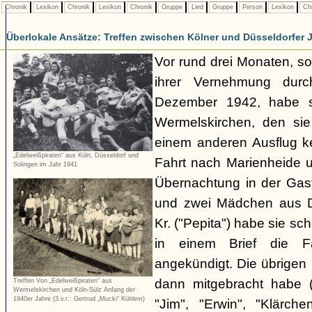
Chronik
Lexikon
Chronik
Lexikon
Chronik
Gruppe
Lied
Gruppe
Person
Lexikon
Ch
Überlokale Ansätze: Treffen zwischen Kölner und Düsseldorfer
Vor rund drei Monaten, so
ihrer Vernehmung dur
Dezember 1942, habe si
Wermelskirchen, den si
einem anderen Ausflug k
„Edelweißpiraten“ aus Köln, Düsseldorf und
Fahrt nach Marienheide 
Solingen im Jahr 1941
Übernachtung in der Gast
und zwei Mädchen aus Düs
Kr. ("Pepita") habe sie sc
in einem Brief die F
angekündigt. Die übrigen 
dann mitgebracht habe ("
Treffen Von „Edelweißpiraten“ aus
Wermelskirchen und Köln-Sülz Anfang der
1940er Jahre (3.v.r.: Gertrud „Mucki“ Kühlem)
"Jim", "Erwin", "Klärche