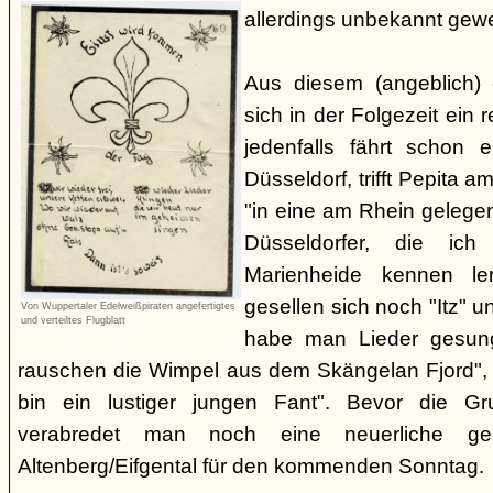
allerdings unbekannt gew
Aus diesem (angeblich) e
sich in der Folgezeit ein 
jedenfalls fährt schon 
Düsseldorf, trifft Pepita 
"in eine am Rhein gelege
Düsseldorfer, die ic
Marienheide kennen ler
gesellen sich noch "Itz" u
Von Wuppertaler Edelweißpiraten angefertigtes
und verteiltes Flugblatt
habe man Lieder gesung
rauschen die Wimpel aus dem Skängelan Fjord", 
bin ein lustiger jungen Fant". Bevor die Gr
verabredet man noch eine neuerliche g
Altenberg/Eifgental für den kommenden Sonntag.