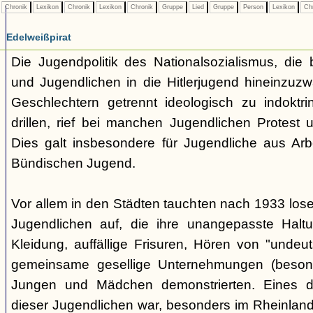
Chronik
Lexikon
Chronik
Lexikon
Chronik
Gruppe
Lied
Gruppe
Person
Lexikon
Ch
Edelweißpirat
Die Jugendpolitik des Nationalsozialismus, die b
und Jugendlichen in die Hitlerjugend hineinzuz
Geschlechtern getrennt ideologisch zu indoktrin
drillen, rief bei manchen Jugendlichen Protest 
Dies galt insbesondere für Jugendliche aus Arb
Bündischen Jugend.
Vor allem in den Städten tauchten nach 1933 l
Jugendlichen auf, die ihre unangepasste Haltu
Kleidung, auffällige Frisuren, Hören von "undeu
gemeinsame gesellige Unternehmungen (besonde
Jungen und Mädchen demonstrierten. Eines 
dieser Jugendlichen war, besonders im Rheinland