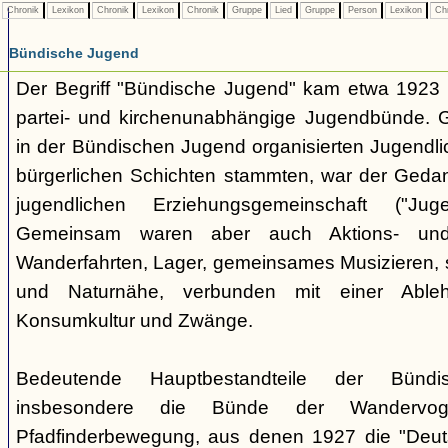
Chronik
Lexikon
Chronik
Lexikon
Chronik
Gruppe
Lied
Gruppe
Person
Lexikon
Ch
Bündische Jugend
Der Begriff "Bündische Jugend" kam etwa 1923 a
partei- und kirchenunabhängige Jugendbünde.
in der Bündischen Jugend organisierten Jugendli
bürgerlichen Schichten stammten, war der Geda
jugendlichen Erziehungsgemeinschaft ("Jug
Gemeinsam waren aber auch Aktions- und
Wanderfahrten, Lager, gemeinsames Musizieren, s
und Naturnähe, verbunden mit einer Ableh
Konsumkultur und Zwänge.
Bedeutende Hauptbestandteile der Bünd
insbesondere die Bünde der Wandervo
Pfadfinderbewegung, aus denen 1927 die "Deuts