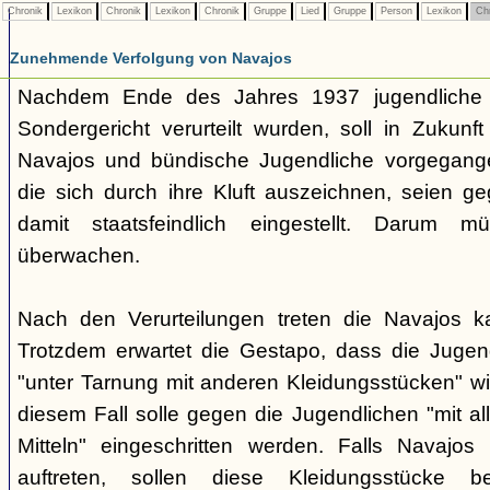
Chronik
Lexikon
Chronik
Lexikon
Chronik
Gruppe
Lied
Gruppe
Person
Lexikon
Ch
Zunehmende Verfolgung von Navajos
Nachdem Ende des Jahres 1937 jugendliche
Sondergericht verurteilt wurden, soll in Zukunf
Navajos und bündische Jugendliche vorgegang
die sich durch ihre Kluft auszeichnen, seien ge
damit staatsfeindlich eingestellt. Darum 
überwachen.
Nach den Verurteilungen treten die Navajos ka
Trotzdem erwartet die Gestapo, dass die Jugen
"unter Tarnung mit anderen Kleidungsstücken" wi
diesem Fall solle gegen die Jugendlichen "mit a
Mitteln" eingeschritten werden. Falls Navajos i
auftreten, sollen diese Kleidungsstücke 