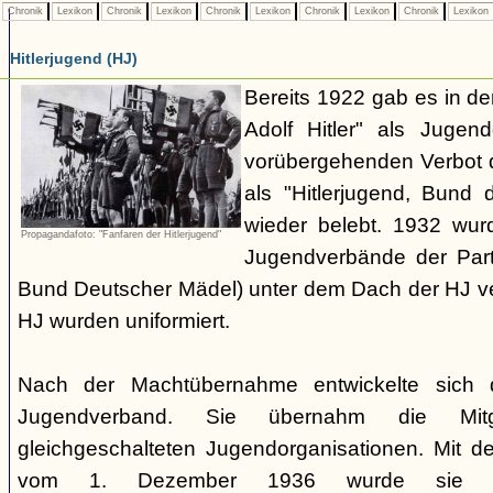
Chronik
Lexikon
Chronik
Lexikon
Chronik
Lexikon
Chronik
Lexikon
Chronik
Lexikon
Hitlerjugend (HJ)
Bereits 1922 gab es in 
Adolf Hitler" als Jugen
vorübergehenden Verbot d
als "Hitlerjugend, Bund 
wieder belebt. 1932 wurd
Propagandafoto: "Fanfaren der Hitlerjugend"
Jugendverbände der Part
Bund Deutscher Mädel) unter dem Dach der HJ vere
HJ wurden uniformiert.
Nach der Machtübernahme entwickelte sich 
Jugendverband. Sie übernahm die Mitgl
gleichgeschalteten Jugendorganisationen. Mit 
vom 1. Dezember 1936 wurde sie zu