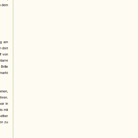
ch dem
lig am
n dort
lf von
itarre
Brille
markt
mmen,
hren.
war in
ts mit
selber
sen zu