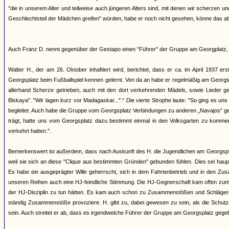
"die in unserem Alter und teilweise auch jüngeren Alters sind, mit denen wir scherze
Geschlechtsteil der Mädchen greifen" würden, habe er noch nicht gesehen, könne das ab
Auch Franz D. nennt gegenüber der Gestapo einen "Führer" der Gruppe am Georgplatz, 
Walter H., der am 26. Oktober inhaftiert wird, berichtet, dass er ca. im April 1937 e
Georgsplatz beim Fußballspiel kennen gelernt. Von da an habe er regelmäßig am Georgs
allerhand Scherze getrieben, auch mit den dort verkehrenden Mädels, sowie Lieder ges
Biskaya". "Wir lagen kurz vor Madagaskar...".“ Die vierte Strophe laute: "So ging es u
begleitet. Auch habe die Gruppe vom Georgsplatz Verbindungen zu anderen „Navajos“ gepf
trägt, hatte uns vom Georgsplatz dazu bestimmt einmal in den Volksgarten zu kommen
verkehrt hatten.".
Bemerkenswert ist außerdem, dass nach Auskunft des H. die Jugendlichen am Georgspl
weil sie sich an diese "Clique aus bestimmten Gründen" gebunden fühlen. Dies sei h
Es habe ein ausgeprägter Wille geherrscht, sich in dem Fahrtenbetrieb und in den Zus
unseren Reihen auch eine HJ-feindliche Stimmung. Die HJ-Gegnerschaft kam offen zum A
der HJ-Disziplin zu tun hätten. Es kam auch schon zu Zusammenstößen und Schlägereien.
ständig Zusammenstöße provoziere. H. gibt zu, dabei gewesen zu sein, als die Schutz
sein. Auch streitet er ab, dass es irgendwelche Führer der Gruppe am Georgsplatz gege