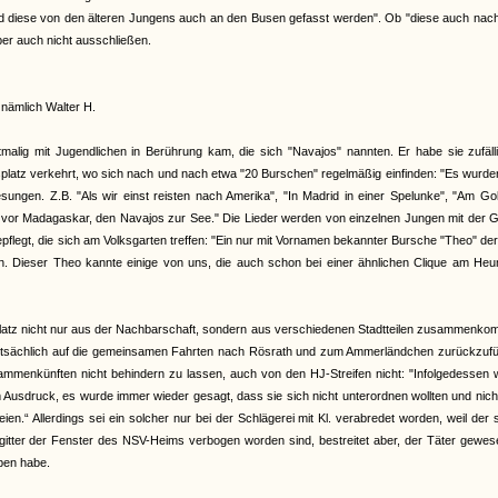
n und diese von den älteren Jungens auch an den Busen gefasst werden". Ob "diese auch na
er auch nicht ausschließen.
nämlich Walter H.
rstmalig mit Jugendlichen in Berührung kam, die sich "Navajos" nannten. Er habe sie zufäl
platz verkehrt, wo sich nach und nach etwa "20 Burschen" regelmäßig einfinden: "Es wurde
ungen. Z.B. "Als wir einst reisten nach Amerika", "In Madrid in einer Spelunke", "Am Go
ns vor Madagaskar, den Navajos zur See." Die Lieder werden von einzelnen Jungen mit der G
legt, die sich am Volksgarten treffen: "Ein nur mit Vornamen bekannter Bursche "Theo" der 
. Dieser Theo kannte einige von uns, die auch schon bei einer ähnlichen Clique am Heu
atz nicht nur aus der Nachbarschaft, sondern aus verschiedenen Stadtteilen zusammenko
auptsächlich auf die gemeinsamen Fahrten nach Rösrath und zum Ammerländchen zurückzufü
ammenkünften nicht behindern zu lassen, auch von den HJ-Streifen nicht: "Infolgedessen 
usdruck, es wurde immer wieder gesagt, dass sie sich nicht unterordnen wollten und nich
“ Allerdings sei ein solcher nur bei der Schlägerei mit Kl. verabredet worden, weil der 
gitter der Fenster des NSV-Heims verbogen worden sind, bestreitet aber, der Täter gewe
ben habe.