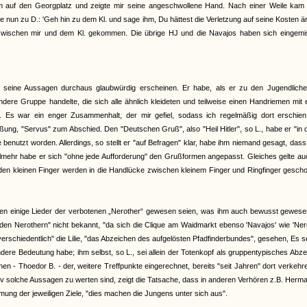
 auf den Georgplatz und zeigte mir seine angeschwollene Hand. Nach einer Weile kam K
e nun zu D.: 'Geh hin zu dem Kl. und sage ihm, Du hättest die Verletzung auf seine Kosten är
i zwischen mir und dem Kl. gekommen. Die übrige HJ und die Navajos haben sich eingemis
bei seine Aussagen durchaus glaubwürdig erscheinen. Er habe, als er zu den Jugendlich
dere Gruppe handelte, die sich alle ähnlich kleideten und teilweise einen Handriemen mit
. Es war ein enger Zusammenhalt, der mir gefiel, sodass ich regelmäßig dort erschien.
ng, "Servus" zum Abschied. Den "Deutschen Gruß", also "Heil Hitler", so L., habe er "in 
 benutzt worden. Allerdings, so stellt er "auf Befragen" klar, habe ihm niemand gesagt, das
hr habe er sich "ohne jede Aufforderung" den Grußformen angepasst. Gleiches gelte auc
iden kleinen Finger werden in die Handlücke zwischen kleinem Finger und Ringfinger gesch
nen einige Lieder der verbotenen „Nerother“ gewesen seien, was ihm auch bewusst gewesen
den Nerothern" nicht bekannt, "da sich die Clique am Waidmarkt ebenso 'Navajos' wie 'Ner
erschiedentlich" die Lilie, "das Abzeichen des aufgelösten Pfadfinderbundes", gesehen, Es s
ere Bedeutung habe; ihm selbst, so L., sei allein der Totenkopf als gruppentypisches Abz
 - Thoedor B. - der, weitere Treffpunkte eingerechnet, bereits "seit Jahren" dort verkehr
tiv solche Aussagen zu werten sind, zeigt die Tatsache, dass in anderen Verhören z.B. Herm
mmung der jeweiligen Ziele, "dies machen die Jungens unter sich aus".