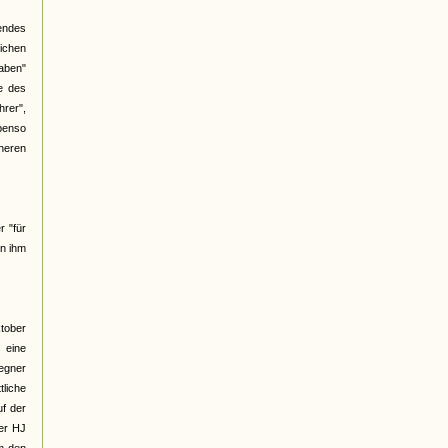
gendes
ichen
haben"
e des
hrer",
benso
üheren
r "für
an ihm
ktober
 eine
Gegner
liche
f der
ber HJ