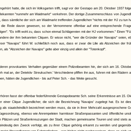
ngehört hatte, die sich im Volksgarten trifft, sagt vor der Gestapo am 20. Oktober 1937 fol
ine Bekannten "nunmehr am Waidmarkt" verkehren. Der dortige Zusammenschluss von Jugendl
, dass sämtliche der sich am Waidmarkt treffenden Jugendlichen "nichts mit der HJ zu tun 
 nie die Rede davon gewesen, so der Vernommene offenbar auf eine entsprechende Frag
gen". "Es trifft wohl zu, dass schon einmal Schlägereien mit der HJ vorkommen." Einen "Fü
ndere der ihm bekannten Cliquen. Er wisse nicht, "wer die Gründer der Navajos" seien, e
er "Navajos" führt W. schließlich noch aus, dass er zwar die Lilie als Abzeichen der fr
 als "Abzeichen der Navajos" gelte aber einzig und allein der "Totenkopf".
f deren provokantes Verhalten gegenüber einem Polizeibeamten hin, der sich am 16. Oktobe
h mal an, der Detektiv Streukuchen.' Verschiedene pfiffen ihn aus, fuhren mit den Rädern 
men, hätten die Jugendlichen - bis auf Peter Sch. - das Weite gesucht.
rhören fasst der offenbar federführende Gestapobeamte Sch. seine Erkenntnisse am 15. O
einer Clique Jugendlicher, die sich die Bezeichnung 'Navajos' zugelegt hat. Es ist dies
ng als staatsfeindlich bezeichnet werden muss, da sie in ihrer Mehrzahl ausgesprochene 
Tagesordnung, ebenso wie Anrempeleien harmloser Straßenpassanten und öffentliche unsitt
en Plätzen und Straßenkreuzungen der Stadt, machen gemeinsame Touren und sind stets au
 eindeutig den Zweck verfolgt, als zu ihrer Clique gehörig erkannt zu werden und gegenü