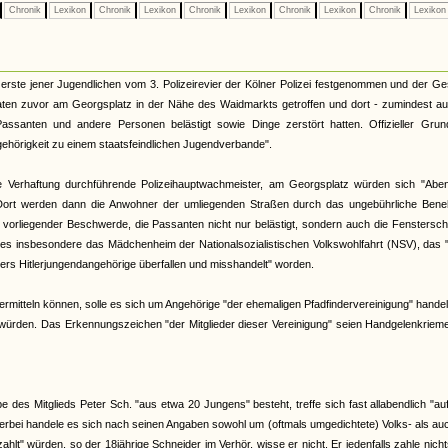
Chronik
Lexikon
Chronik
Lexikon
Chronik
Lexikon
Chronik
Lexikon
Chronik
Lexiko
erste jener Jugendlichen vom 3. Polizeirevier der Kölner Polizei festgenommen und der G
ten zuvor am Georgsplatz in der Nähe des Waidmarkts getroffen und dort - zumindest au
Passanten und andere Personen belästigt sowie Dinge zerstört hatten. Offizieller Grun
gehörigkeit zu einem staatsfeindlichen Jugendverbande".
die Verhaftung durchführende Polizeihauptwachmeister, am Georgsplatz würden sich "Aben
Dort werden dann die Anwohner der umliegenden Straßen durch das ungebührliche Ben
 vorliegender Beschwerde, die Passanten nicht nur belästigt, sondern auch die Fenstersc
i es insbesondere das Mädchenheim der Nationalsozialistischen Volkswohlfahrt (NSV), das 
ers Hitlerjungendangehörige überfallen und misshandelt" worden.
 ermitteln können, solle es sich um Angehörige "der ehemaligen Pfadfindervereinigung" handel
" würden. Das Erkennungszeichen "der Mitglieder dieser Vereinigung" seien Handgelenkriem
e des Mitglieds Peter Sch. "aus etwa 20 Jungens" besteht, treffe sich fast allabendlich "a
ierbei handele es sich nach seinen Angaben sowohl um (oftmals umgedichtete) Volks- als a
lt" würden, so der 18jährige Schneider im Verhör, wisse er nicht. Er jedenfalls zahle nich