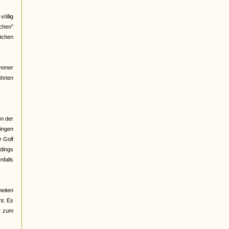
völlig
ichen"
ichen
immer
ahrten
on der
singen
r Golf
rdings
nfalls
heiten
nt. Es
er zum