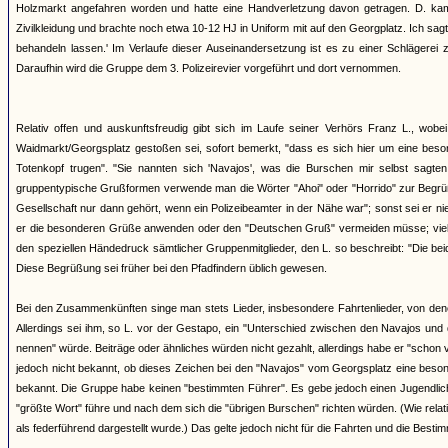
Holzmarkt angefahren worden und hatte eine Handverletzung davon getragen. D. kam
Zivilkleidung und brachte noch etwa 10-12 HJ in Uniform mit auf den Georgplatz. Ich sagt
behandeln lassen.' Im Verlaufe dieser Auseinandersetzung ist es zu einer Schlägere
Daraufhin wird die Gruppe dem 3. Polizeirevier vorgeführt und dort vernommen.
Relativ offen und auskunftsfreudig gibt sich im Laufe seiner Verhörs Franz L., wo
Waidmarkt/Georgsplatz gestoßen sei, sofort bemerkt, "dass es sich hier um eine beson
Totenkopf trugen". "Sie nannten sich 'Navajos', was die Burschen mir selbst sagten
gruppentypische Grußformen verwende man die Wörter "Ahoi" oder "Horrido" zur Begrüßu
Gesellschaft nur dann gehört, wenn ein Polizeibeamter in der Nähe war"; sonst sei er nie
er die besonderen Grüße anwenden oder den "Deutschen Gruß" vermeiden müsse; vielme
den speziellen Händedruck sämtlicher Gruppenmitglieder, den L. so beschreibt: "Die be
Diese Begrüßung sei früher bei den Pfadfindern üblich gewesen.
Bei den Zusammenkünften singe man stets Lieder, insbesondere Fahrtenlieder, von de
Allerdings sei ihm, so L. vor der Gestapo, ein "Unterschied zwischen den Navajos und 
nennen" würde. Beiträge oder ähnliches würden nicht gezahlt, allerdings habe er "schon v
jedoch nicht bekannt, ob dieses Zeichen bei den "Navajos" vom Georgsplatz eine besond
bekannt. Die Gruppe habe keinen "bestimmten Führer". Es gebe jedoch einen Jugendlichen
"größte Wort" führe und nach dem sich die "übrigen Burschen" richten würden. (Wie rela
als federführend dargestellt wurde.) Das gelte jedoch nicht für die Fahrten und die Besti