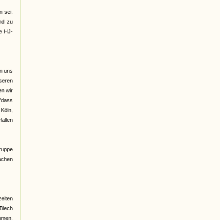
 sei.
nd zu
ge HJ-
on uns
seren
n wir
 "dass
 Köln,
fallen
Gruppe
rachen
eiten
 Blech
ehmen,