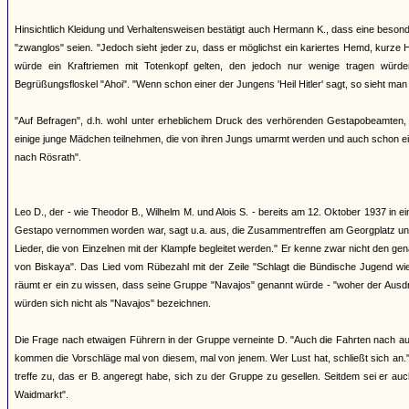
Hinsichtlich Kleidung und Verhaltensweisen bestätigt auch Hermann K., dass eine beson
"zwanglos" seien. "Jedoch sieht jeder zu, dass er möglichst ein kariertes Hemd, kurze 
würde ein Kraftriemen mit Totenkopf gelten, den jedoch nur wenige tragen würd
Begrüßungsfloskel "Ahoi". "Wenn schon einer der Jungens 'Heil Hitler' sagt, so sieht man 
"Auf Befragen", d.h. wohl unter erheblichem Druck des verhörenden Gestapobeamten, 
einige junge Mädchen teilnehmen, die von ihren Jungs umarmt werden und auch schon e
nach Rösrath".
Leo D., der - wie Theodor B., Wilhelm M. und Alois S. - bereits am 12. Oktober 1937 in e
Gestapo vernommen worden war, sagt u.a. aus, die Zusammentreffen am Georgplatz und d
Lieder, die von Einzelnen mit der Klampfe begleitet werden." Er kenne zwar nicht den g
von Biskaya". Das Lied vom Rübezahl mit der Zeile "Schlagt die Bündische Jugend wied
räumt er ein zu wissen, dass seine Gruppe "Navajos" genannt würde - "woher der Ausdruc
würden sich nicht als "Navajos" bezeichnen.
Die Frage nach etwaigen Führern in der Gruppe verneinte D. "Auch die Fahrten nach ausw
kommen die Vorschläge mal von diesem, mal von jenem. Wer Lust hat, schließt sich an.
treffe zu, das er B. angeregt habe, sich zu der Gruppe zu gesellen. Seitdem sei er 
Waidmarkt".