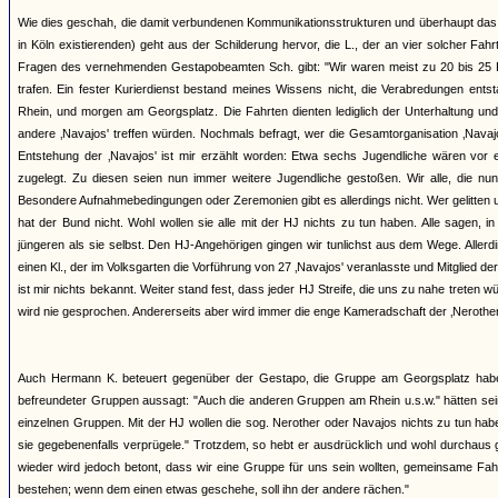
Wie dies geschah, die damit verbundenen Kommunikationsstrukturen und überhaupt das 
in Köln existierenden) geht aus der Schilderung hervor, die L., der an vier solcher 
Fragen des vernehmenden Gestapobeamten Sch. gibt: "Wir waren meist zu 20 bis 25 Pe
trafen. Ein fester Kurierdienst bestand meines Wissens nicht, die Verabredungen ents
Rhein, und morgen am Georgsplatz. Die Fahrten dienten lediglich der Unterhaltung und
andere ‚Navajos' treffen würden. Nochmals befragt, wer die Gesamtorganisation ‚Navajos'
Entstehung der ‚Navajos' ist mir erzählt worden: Etwa sechs Jugendliche wären vor 
zugelegt. Zu diesen seien nun immer weitere Jugendliche gestoßen. Wir alle, die nun
Besondere Aufnahmebedingungen oder Zeremonien gibt es allerdings nicht. Wer gelitten und
hat der Bund nicht. Wohl wollen sie alle mit der HJ nichts zu tun haben. Alle sagen, i
jüngeren als sie selbst. Den HJ-Angehörigen gingen wir tunlichst aus dem Wege. Aller
einen Kl., der im Volksgarten die Vorführung von 27 ‚Navajos' veranlasste und Mitglied 
ist mir nichts bekannt. Weiter stand fest, dass jeder HJ Streife, die uns zu nahe treten 
wird nie gesprochen. Andererseits aber wird immer die enge Kameradschaft der ‚Nerother' 
Auch Hermann K. beteuert gegenüber der Gestapo, die Gruppe am Georgsplatz habe k
befreundeter Gruppen aussagt: "Auch die anderen Gruppen am Rhein u.s.w." hätten sei
einzelnen Gruppen. Mit der HJ wollen die sog. Nerother oder Navajos nichts zu tun ha
sie gegebenenfalls verprügele." Trotzdem, so hebt er ausdrücklich und wohl durchaus 
wieder wird jedoch betont, dass wir eine Gruppe für uns sein wollten, gemeinsame Fa
bestehen; wenn dem einen etwas geschehe, soll ihn der andere rächen."