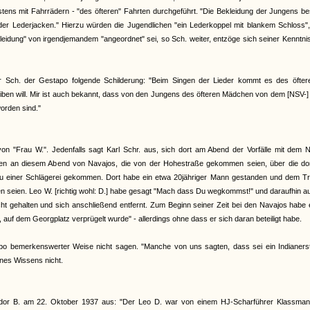
tens mit Fahrrädern - "des öfteren" Fahrten durchgeführt. "Die Bekleidung der Jungens b
r Lederjacken." Hierzu würden die Jugendlichen "ein Lederkoppel mit blankem Schloss", 
eidung" von irgendjemandem "angeordnet" sei, so Sch. weiter, entzöge sich seiner Kenntni
eter Sch. der Gestapo folgende Schilderung: "Beim Singen der Lieder kommt es des öfter
eiben will. Mir ist auch bekannt, dass von den Jungens des öfteren Mädchen von dem [NSV-
orden sind."
on "Frau W.". Jedenfalls sagt Karl Schr. aus, sich dort am Abend der Vorfälle mit dem 
en an diesem Abend von Navajos, die von der Hohestraße gekommen seien, über die dor
h zu einer Schlägerei gekommen. Dort habe ein etwa 20jähriger Mann gestanden und dem Tr
 seien. Leo W. [richtig wohl: D.] habe gesagt "Mach dass Du wegkommst!" und daraufhin a
ht gehalten und sich anschließend entfernt. Zum Beginn seiner Zeit bei den Navajos habe 
, auf dem Georgplatz verprügelt wurde" - allerdings ohne dass er sich daran beteiligt habe.
po bemerkenswerter Weise nicht sagen. "Manche von uns sagten, dass sei ein Indianer
nes Wissens nicht.
eodor B. am 22. Oktober 1937 aus: "Der Leo D. war von einem HJ-Scharführer Klassma