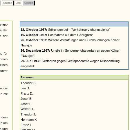
n
Gruppe
Lied
Gruppe
estapo
12. Oktober 1937:
Störungen beim "Verkehrserziehungsdienst"
s der
16. Oktober 1937:
Festnahme auf dem Georgplatz
d der
26. Oktober 1937:
Weitere Verhaftungen und Durchsuchungen Kölner
Navajos
16. Dezember 1937:
Urteile im Sondergerichtsverfahren gegen Kölner
d für
"Navajos"
ehmen
29. Juni 1938:
Verfahren gegen Gestapobeamte wegen Misshandlung
heiben
eingestellt
"unter
Personen
Theodor B.
n, die
Leo D.
Franz D.
en mit
Josef E.
Josef F.
Walter H.
Theodor J.
uf dem
Hermann K.
uch um
Franz L.
ts und