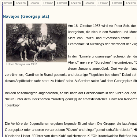
Chronik
Lexikon
Chronik
Lexikon
Chronik
Lexikon
Chronik
Lexikon
Chronik
Lexikon
Navajos (Georgsplatz)
Am 16. Oktober 1937 wird mit Peter Sch. der 
übergeben, die sich in den Wochen und Mona
Sicht von Polizei und "Staatsschützern" - 
Festnahme ist allerdings der "Verdacht der Zu
In der "Einlieferungsanzeige" schreibt der 
Abend" mehrere "Burschen" herumtreiben. "
Kölner Navajos um 1937
dieser Jungens angepöbelt. Dort werden, laut
zertrümmert, Gardinen in Brand gesteckt und derartige Flegeleien betrieben." Dabei se
diesen Anpöbeleien sehr stark zu leiden" habe. Außerdem seien "auf dem Georgsplatz öft
Bei den beschuldigten Jugendlichen, so viel hatte der Polizeibeamte in der Kürze der Zeit
"heute unter dem Decknamen 'Noroterjugend' [!] ihr staatsfeindliches Unwesen treiben
Totenkopf.
Die Verhöre der Jugendlichen ergeben folgende Einzelheiten: Die Gruppe, die laut Angab
Georgsplatz oder anderen verabredeten Plätzen" und singe "gemeinschaftlich Lieder". H
bündische Lieder. "Führer von dem Klub" sei Hermann K. "Ob irgendwelche Beiträge bezah