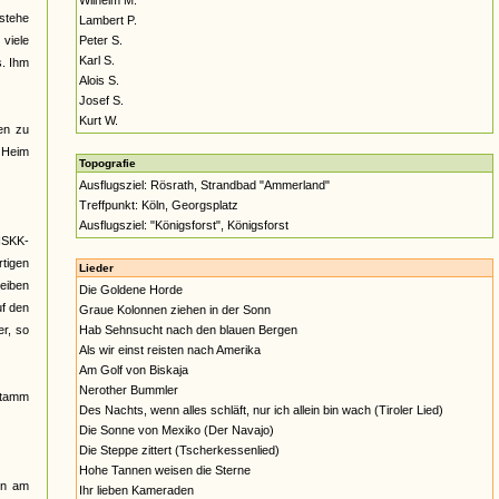
Wilhelm M.
estehe
Lambert P.
viele
Peter S.
Karl S.
s. Ihm
Alois S.
Josef S.
Kurt W.
en zu
] Heim
Topografie
Ausflugsziel: Rösrath, Strandbad "Ammerland"
Treffpunkt: Köln, Georgsplatz
Ausflugsziel: "Königsforst", Königsforst
NSKK-
tigen
Lieder
eiben
Die Goldene Horde
uf den
Graue Kolonnen ziehen in der Sonn
er, so
Hab Sehnsucht nach den blauen Bergen
Als wir einst reisten nach Amerika
Am Golf von Biskaja
Nerother Bummler
stamm
Des Nachts, wenn alles schläft, nur ich allein bin wach (Tiroler Lied)
Die Sonne von Mexiko (Der Navajo)
Die Steppe zittert (Tscherkessenlied)
Hohe Tannen weisen die Sterne
nn am
Ihr lieben Kameraden