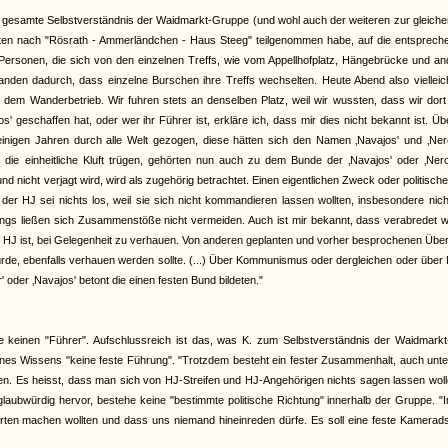
gesamte Selbstverständnis der Waidmarkt-Gruppe (und wohl auch der weiteren zur gleiche
Fahrten nach "Rösrath - Ammerländchen - Haus Steeg" teilgenommen habe, auf die entsprec
rsonen, die sich von den einzelnen Treffs, wie vom Appellhofplatz, Hängebrücke und an
tanden dadurch, dass einzelne Burschen ihre Treffs wechselten. Heute Abend also viellei
 dem Wanderbetrieb. Wir fuhren stets an denselben Platz, weil wir wussten, dass wir dor
 geschaffen hat, oder wer ihr Führer ist, erkläre ich, dass mir dies nicht bekannt ist. Üb
einigen Jahren durch alle Welt gezogen, diese hätten sich den Namen ‚Navajos' und ‚Nero
 die einheitliche Kluft trügen, gehörten nun auch zu dem Bunde der ‚Navajos' oder ‚Nero
 nicht verjagt wird, wird als zugehörig betrachtet. Einen eigentlichen Zweck oder politische
n der HJ sei nichts los, weil sie sich nicht kommandieren lassen wollten, insbesondere nic
dings ließen sich Zusammenstöße nicht vermeiden. Auch ist mir bekannt, dass verabredet 
der HJ ist, bei Gelegenheit zu verhauen. Von anderen geplanten und vorher besprochenen Über
würde, ebenfalls verhauen werden sollte. (...) Über Kommunismus oder dergleichen oder über P
oder ‚Navajos' betont die einen festen Bund bildeten."
einen "Führer". Aufschlussreich ist das, was K. zum Selbstverständnis der Waidmarkt
nes Wissens "keine feste Führung". "Trotzdem besteht ein fester Zusammenhalt, auch unt
ben. Es heisst, dass man sich von HJ-Streifen und HJ-Angehörigen nichts sagen lassen wol
glaubwürdig hervor, bestehe keine "bestimmte politische Richtung" innerhalb der Gruppe. 
hrten machen wollten und dass uns niemand hineinreden dürfe. Es soll eine feste Kamerad