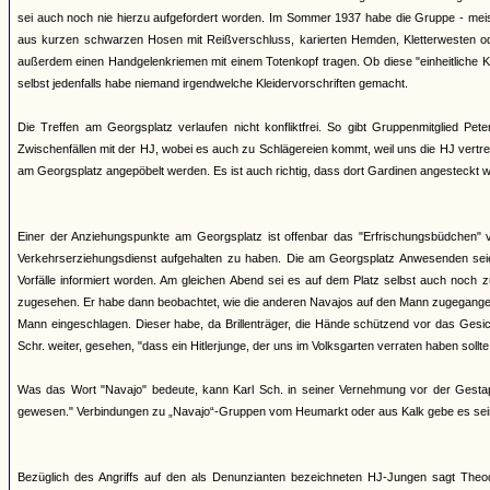
sei auch noch nie hierzu aufgefordert worden. Im Sommer 1937 habe die Gruppe - meis
aus kurzen schwarzen Hosen mit Reißverschluss, karierten Hemden, Kletterwesten ode
außerdem einen Handgelenkriemen mit einem Totenkopf tragen. Ob diese "einheitliche Kl
selbst jedenfalls habe niemand irgendwelche Kleidervorschriften gemacht.
Die Treffen am Georgsplatz verlaufen nicht konfliktfrei. So gibt Gruppenmitglied P
Zwischenfällen mit der HJ, wobei es auch zu Schlägereien kommt, weil uns die HJ vertr
am Georgsplatz angepöbelt werden. Es ist auch richtig, dass dort Gardinen angesteckt w
Einer der Anziehungspunkte am Georgsplatz ist offenbar das "Erfrischungsbüdchen" v
Verkehrserziehungsdienst aufgehalten zu haben. Die am Georgsplatz Anwesenden sei
Vorfälle informiert worden. Am gleichen Abend sei es auf dem Platz selbst auch noc
zugesehen. Er habe dann beobachtet, wie die anderen Navajos auf den Mann zugegangen
Mann eingeschlagen. Dieser habe, da Brillenträger, die Hände schützend vor das Gesic
Schr. weiter, gesehen, "dass ein Hitlerjunge, der uns im Volksgarten verraten haben sollte
Was das Wort "Navajo" bedeute, kann Karl Sch. in seiner Vernehmung vor der Gesta
gewesen." Verbindungen zu „Navajo“-Gruppen vom Heumarkt oder aus Kalk gebe es sei
Bezüglich des Angriffs auf den als Denunzianten bezeichneten HJ-Jungen sagt Th