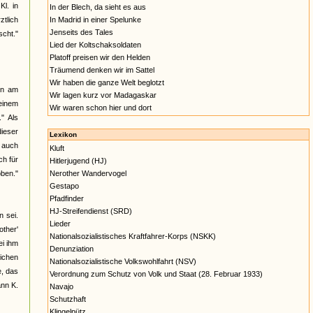
l. in
In der Blech, da sieht es aus
ztlich
In Madrid in einer Spelunke
Jenseits des Tales
cht."
Lied der Koltschaksoldaten
Platoff preisen wir den Helden
Träumend denken wir im Sattel
Wir haben die ganze Welt beglotzt
en am
Wir lagen kurz vor Madagaskar
 einem
Wir waren schon hier und dort
" Als
dieser
Lexikon
s auch
Kluft
h für
Hitlerjugend (HJ)
oben."
Nerother Wandervogel
Gestapo
Pfadfinder
HJ-Streifendienst (SRD)
 sei.
Lieder
other'
Nationalsozialistisches Kraftfahrer-Korps (NSKK)
ei ihm
Denunziation
eichen
Nationalsozialistische Volkswohlfahrt (NSV)
e, das
Verordnung zum Schutz von Volk und Staat (28. Februar 1933)
ann K.
Navajo
Schutzhaft
Klingelpütz