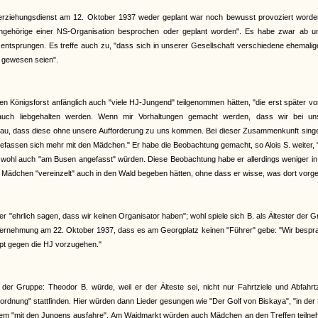
erziehungsdienst am 12. Oktober 1937 weder geplant war noch bewusst provoziert worden
Angehörige einer NS-Organisation besprochen oder geplant worden". Es habe zwar ab u
 entsprungen. Es treffe auch zu, "dass sich in unserer Gesellschaft verschiedene ehemali
n gewesen seien".
en Königsforst anfänglich auch "viele HJ-Jungend" teilgenommen hätten, "die erst später v
auch liebgehalten werden. Wenn mir Vorhaltungen gemacht werden, dass wir bei un
u, dass diese ohne unsere Aufforderung zu uns kommen. Bei dieser Zusammenkunft singe
fassen sich mehr mit den Mädchen." Er habe die Beobachtung gemacht, so Alois S. weiter,
i wohl auch "am Busen angefasst" würden. Diese Beobachtung habe er allerdings weniger in
ädchen "vereinzelt" auch in den Wald begeben hätten, ohne dass er wisse, was dort vorge
 "ehrlich sagen, dass wir keinen Organisator haben"; wohl spiele sich B. als Ältester der 
r Vernehmung am 22. Oktober 1937, dass es am Georgplatz keinen "Führer" gebe: "Wir besp
upt gegen die HJ vorzugehen."
r Gruppe: Theodor B. würde, weil er der Älteste sei, nicht nur Fahrtziele und Abfahrtz
nung" stattfinden. Hier würden dann Lieder gesungen wie "Der Golf von Biskaya", "in der
 Kurzem "mit den Jungens ausfahre". Am Waidmarkt würden auch Mädchen an den Treffen teiln