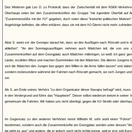
Des Weiteren gab Leo D. zu Protokoll, dass der Zwischenfall mit dem NSKK-Verkehrs
Überhaupt seien bei den Zusammenkünften der Gruppe "nie irgendein Überfall auf 
"Zusammenstöße mit der HJ" gegeben, doch seien diese "keinerlei politischen Motiven"
Angehörige befinden, die offen erklären, dass sie mit dem HJ-Dienst nicht mehr zufriede
Alois S. weist vor der Gestapo darauf hin, dass an den Ausflügen nach Rösrath und in d
abließen". "An den Sonntagsausflügen nehmen auch Mädchen teil, die von uns 
Zusammenkünften auf dem Georgplatz auch Mädchen mitbringen, so weiß ich ganz gena
Lieder, erzählen Witze und machen Dummheiten mit den Mädchen. Die älteren Jungens be
sich die Mädchen den Jungen fast gegen den Willen in die Arme fallen lassen" und dabe
sondern insbesondere während der Fahrten nach Rösrath gemacht, wo sich Jungen und M
sei.
Als S. am Ende seines Verhörs "zu dem Organisator dieser Navajos befragt" wird, muss er
in den Vordergrund und führe das "Hauptwort". Dieser selbst wiederum betont in seine
gemeinsam die Fahrten. Wir haben uns nicht überlegt, gegen die HJ-Streife oder überha
Im Gegensatz zu den anderen Verhörten nennt Wilhelm M. sehr wohl einen "Führer" de
bestimmen, sondern auch die Zusammenkünfte am Georgplatz würden unter dessen "Anord
da sieht es aus" und andere, die er jedoch noch nicht richtig kenne, weil er erst seit