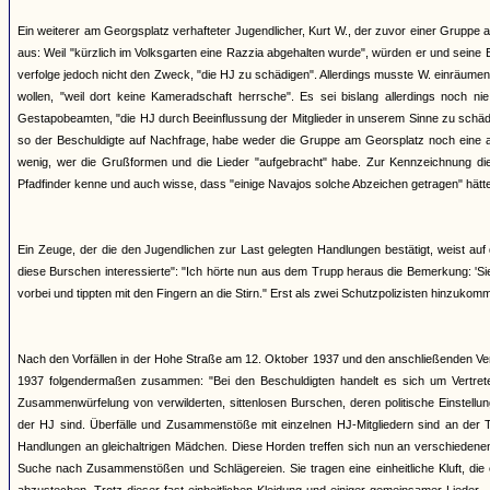
Ein weiterer am Georgsplatz verhafteter Jugendlicher, Kurt W., der zuvor einer Gruppe a
aus: Weil "kürzlich im Volksgarten eine Razzia abgehalten wurde", würden er und se
verfolge jedoch nicht den Zweck, "die HJ zu schädigen". Allerdings musste W. einräumen
wollen, "weil dort keine Kameradschaft herrsche". Es sei bislang allerdings noch
Gestapobeamten, "die HJ durch Beeinflussung der Mitglieder in unserem Sinne zu schädi
so der Beschuldigte auf Nachfrage, habe weder die Gruppe am Georsplatz noch eine a
wenig, wer die Grußformen und die Lieder "aufgebracht" habe. Zur Kennzeichnung dies
Pfadfinder kenne und auch wisse, dass "einige Navajos solche Abzeichen getragen" hätten,
Ein Zeuge, der die den Jugendlichen zur Last gelegten Handlungen bestätigt, weist au
diese Burschen interessierte": "Ich hörte nun aus dem Trupp heraus die Bemerkung: 'Sie
vorbei und tippten mit den Fingern an die Stirn." Erst als zwei Schutzpolizisten hinzukom
Nach den Vorfällen in der Hohe Straße am 12. Oktober 1937 und den anschließenden Ve
1937 folgendermaßen zusammen: "Bei den Beschuldigten handelt es sich um Vertreter 
Zusammenwürfelung von verwilderten, sittenlosen Burschen, deren politische Einstellu
der HJ sind. Überfälle und Zusammenstöße mit einzelnen HJ-Mitgliedern sind an der 
Handlungen an gleichaltrigen Mädchen. Diese Horden treffen sich nun an verschieden
Suche nach Zusammenstößen und Schlägereien. Sie tragen eine einheitliche Kluft, die