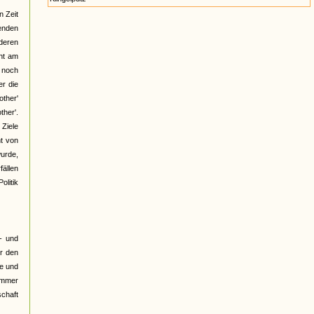
n Zeit
henden
deren
cht am
t noch
er die
ther'
ther'.
 Ziele
ht von
wurde,
fällen
olitik
- und
er den
le und
"Immer
schaft