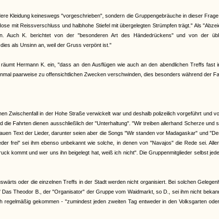
dere Kleidung keineswegs "vorgeschrieben", sondern die Gruppengebräuche in dieser Frage 
Hose mit Reissverschluss und halbhohe Stiefel mit übergelegten Strümpfen trägt." Als "Abze
en. Auch K. berichtet von der "besonderen Art des Händedrückens" und von der übl
dies als Unsinn an, weil der Gruss verpönt ist."
räumt Hermann K. ein, "dass an den Ausflügen wie auch an den abendlichen Treffs fast 
inmal paarweise zu offensichtlichen Zwecken verschwinden, dies besonders während der F
inen Zwischenfall in der Hohe Straße verwickelt war und deshalb polizeilich vorgeführt und v
ie Fahrten dienen ausschließlich der "Unterhaltung". "Wir treiben allerhand Scherze und 
enauen Text der Lieder, darunter seien aber die Songs "Wir standen vor Madagaskar" und "De
er frei" sei ihm ebenso unbekannt wie solche, in denen von "Navajos" die Rede sei. Alle
k kommt und wer uns ihn beigelegt hat, weiß ich nicht". Die Gruppenmitglieder selbst jede
ärts oder die einzelnen Treffs in der Stadt werden nicht organisiert. Bei solchen Gelegen
" Das Theodor B., der "Organisator" der Gruppe vom Waidmarkt, so D., sei ihm nicht bekan
auch regelmäßig gekommen - "zumindest jeden zweiten Tag entweder in den Volksgarten od