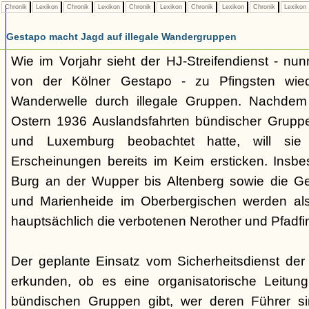
Chronik
Lexikon
Chronik
Lexikon
Chronik
Lexikon
Chronik
Lexikon
Chronik
Lexikon
Gestapo macht Jagd auf illegale Wandergruppen
Wie im Vorjahr sieht der HJ-Streifendienst - nunm
von der Kölner Gestapo - zu Pfingsten wie
Wanderwelle durch illegale Gruppen. Nachdem
Ostern 1936 Auslandsfahrten bündischer Gruppe
und Luxemburg beobachtet hatte, will sie 
Erscheinungen bereits im Keim ersticken. Insb
Burg an der Wupper bis Altenberg sowie die
und Marienheide im Oberbergischen werden als
hauptsächlich die verbotenen Nerother und Pfadfin
Der geplante Einsatz vom Sicherheitsdienst der 
erkunden, ob es eine organisatorische Leitung
bündischen Gruppen gibt, wer deren Führer s