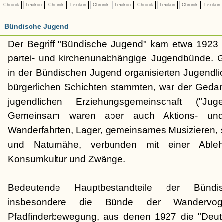
Chronik
Lexikon
Chronik
Lexikon
Chronik
Lexikon
Chronik
Lexikon
Chronik
Lexikon
Bündische Jugend
Der Begriff "Bündische Jugend" kam etwa 1923 a
partei- und kirchenunabhängige Jugendbünde.
in der Bündischen Jugend organisierten Jugendli
bürgerlichen Schichten stammten, war der Geda
jugendlichen Erziehungsgemeinschaft ("Jug
Gemeinsam waren aber auch Aktions- und
Wanderfahrten, Lager, gemeinsames Musizieren, s
und Naturnähe, verbunden mit einer Ableh
Konsumkultur und Zwänge.
Bedeutende Hauptbestandteile der Bünd
insbesondere die Bünde der Wandervo
Pfadfinderbewegung, aus denen 1927 die "Deuts