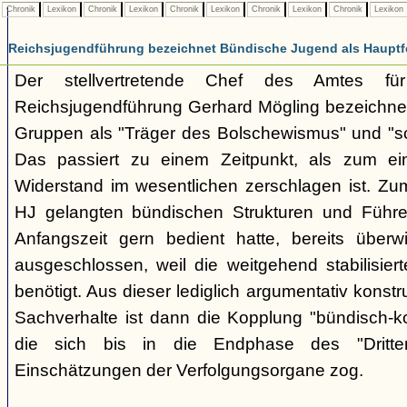
Chronik
Lexikon
Chronik
Lexikon
Chronik
Lexikon
Chronik
Lexikon
Chronik
Lexikon
Reichsjugendführung bezeichnet Bündische Jugend als Hauptf
Der stellvertretende Chef des Amtes fü
Reichsjugendführung Gerhard Mögling bezeichnet 
Gruppen als "Träger des Bolschewismus" und "sc
Das passiert zu einem Zeitpunkt, als zum ei
Widerstand im wesentlichen zerschlagen ist. Zum
HJ gelangten bündischen Strukturen und Führer
Anfangszeit gern bedient hatte, bereits überwi
ausgeschlossen, weil die weitgehend stabilisier
benötigt. Aus dieser lediglich argumentativ konst
Sachverhalte ist dann die Kopplung "bündisch-
die sich bis in die Endphase des "Dritte
Einschätzungen der Verfolgungsorgane zog.