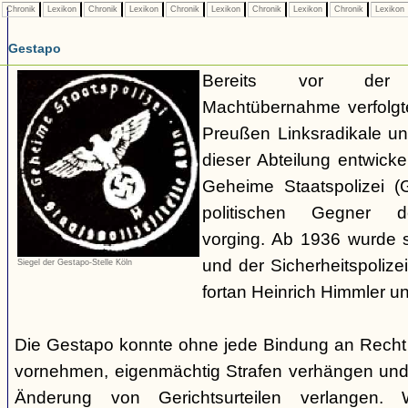
Chronik
Lexikon
Chronik
Lexikon
Chronik
Lexikon
Chronik
Lexikon
Chronik
Lexikon
Gestapo
Bereits vor der nat
Machtübernahme verfolgte 
Preußen Linksradikale u
dieser Abteilung entwicke
Geheime Staatspolizei (
politischen Gegner de
vorging. Ab 1936 wurde si
und der Sicherheitspolize
Siegel der Gestapo-Stelle Köln
fortan Heinrich Himmler u
Die Gestapo konnte ohne jede Bindung an Rech
vornehmen, eigenmächtig Strafen verhängen und
Änderung von Gerichtsurteilen verlangen. Wi