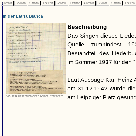
Chronik
Lexikon
Chronik
Lexikon
Chronik
Lexikon
Chronik
Lexikon
Chronik
Lexikon
In der Latria Bianca
Beschreibung
Das Singen dieses Liedes
Quelle zumnindest 1
Bestandteil des Liederb
im Sommer 1937 für den "S
Laut Aussage Karl Heinz
am 31.12.1942 wurde die
am Leipziger Platz gesun
Aus dem Liederbuch eines Kölner Pfadfinders