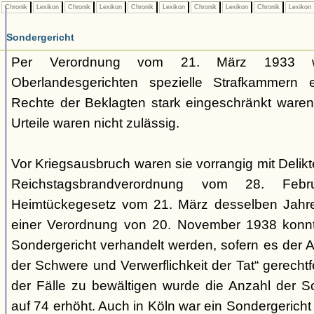
Chronik
Lexikon
Chronik
Lexikon
Chronik
Lexikon
Chronik
Lexikon
Chronik
Lexikon
Sondergericht
Per Verordnung vom 21. März 1933 
Oberlandesgerichten spezielle Strafkammern e
Rechte der Beklagten stark eingeschränkt waren.
Urteile waren nicht zulässig.
Vor Kriegsausbruch waren sie vorrangig mit Deli
Reichstagsbrandverordnung vom 28. Fe
Heimtückegesetz vom 21. März desselben Jahres
einer Verordnung von 20. November 1938 konnte
Sondergericht verhandelt werden, sofern es der 
der Schwere und Verwerflichkeit der Tat“ gerechtf
der Fälle zu bewältigen wurde die Anzahl der 
auf 74 erhöht. Auch in Köln war ein Sondergericht