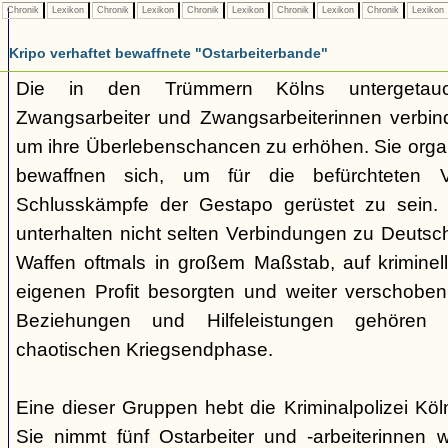
Chronik
Lexikon
Chronik
Lexikon
Chronik
Lexikon
Chronik
Lexikon
Chronik
Lexikon
Kripo verhaftet bewaffnete "Ostarbeiterbande"
Die in den Trümmern Kölns untergetauc
Zwangsarbeiter und Zwangsarbeiterinnen verbin
um ihre Überlebenschancen zu erhöhen. Sie organ
bewaffnen sich, um für die befürchteten V
Schlusskämpfe der Gestapo gerüstet zu sein. 
unterhalten nicht selten Verbindungen zu Deutsc
Waffen oftmals in großem Maßstab, auf krimine
eigenen Profit besorgten und weiter verschobe
Beziehungen und Hilfeleistungen gehören z
chaotischen Kriegsendphase.
Eine dieser Gruppen hebt die Kriminalpolizei Kö
Sie nimmt fünf Ostarbeiter und -arbeiterinnen