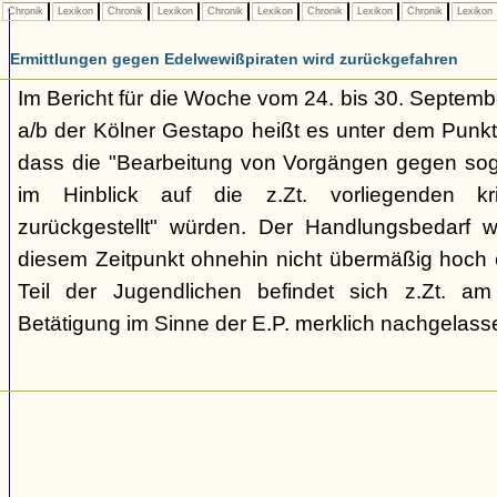
Chronik
Lexikon
Chronik
Lexikon
Chronik
Lexikon
Chronik
Lexikon
Chronik
Lexikon
Ermittlungen gegen Edelwewißpiraten wird zurückgefahren
Im Bericht für die Woche vom 24. bis 30. Septemb
a/b der Kölner Gestapo heißt es unter dem Punkt
dass die "Bearbeitung von Vorgängen gegen sog
im Hinblick auf die z.Zt. vorliegenden kr
zurückgestellt" würden. Der Handlungsbedarf 
diesem Zeitpunkt ohnehin nicht übermäßig hoch e
Teil der Jugendlichen befindet sich z.Zt. a
Betätigung im Sinne der E.P. merklich nachgelasse