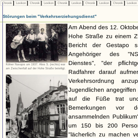
Chronik
Lexikon
Chronik
Lexikon
Chronik
Lexikon
Chronik
Lexikon
Chronik
Lexikon
Störungen beim "Verkehrserziehungsdienst"
Am Abend des 12. Oktobe
Hohe Straße zu einem Zw
Bericht der Gestapo so
Angehöriger des "NSKK
Dienstes", "der pflich
Kölner Navajos um 1937: Alios S. (rechts) war
am Zwischenfall auf der Hohe Straße beteiligt.
Radfahrer darauf aufme
Verkehrsordnung anzu
Jugendlichen angegriffe
auf die Füße trat und
Bemerkungen vor d
ansammelnden Publikum" 
um 150 bis 200 Perso
"lächerlich zu machen v