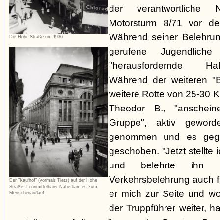
der verantwortliche 
Motorsturm 8/71 vor de
Während seiner Belehru
Die Hohe Straße um 1936
gerufene Jugendliche
"herausfordernde Ha
Während der weiteren "B
weitere Rotte von 25-30 K
Theodor B., "anschein
Gruppe", aktiv gewor
genommen und es gegen
geschoben. "Jetzt stellte
und belehrte ihn 
Verkehrsbelehrung auch für
Der "Kaufhof" (vormals Tietz) auf der Hohe
Straße. In unmittelbarer Nähe kam es zum
er mich zur Seite und wol
Menschenauflauf.
der Truppführer weiter,