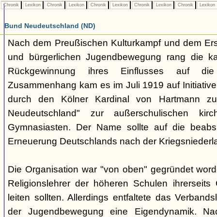
Chronik
Lexikon
Chronik
Lexikon
Chronik
Lexikon
Chronik
Lexikon
Chronik
Lexikon
Bund Neudeutschland (ND)
Nach dem Preußischen Kulturkampf und dem Erst
und bürgerlichen Jugendbewegung rang die ka
Rückgewinnung ihres Einflusses auf di
Zusammenhang kam es im Juli 1919 auf Initiative
durch den Kölner Kardinal von Hartmann z
Neudeutschland" zur außerschulischen kirc
Gymnasiasten. Der Name sollte auf die beabsic
Erneuerung Deutschlands nach der Kriegsniederl
Die Organisation war "von oben" gegründet word
Religionslehrer der höheren Schulen ihrerseit
leiten sollten. Allerdings entfaltete das Verband
der Jugendbewegung eine Eigendynamik. Nac