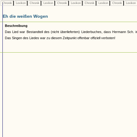
Chronik
Lexikon
Chronik
Lexikon
Chronik
Lexikon
Chronik
Lexikon
Chronik
Lexikon
Eh die weißen Wogen
Beschreibung
Das Lied war Bestandteil des (nicht überlieferten) Liederbuches, dass Hermann Sch. 
Das Singen des Liedes war zu diesem Zeitpunkt offenbar offiziell verboten!