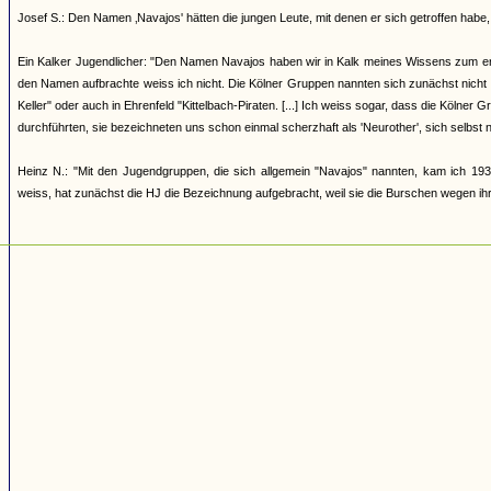
Josef S.: Den Namen ‚Navajos' hätten die jungen Leute, mit denen er sich getroffen h
Ein Kalker Jugendlicher: "Den Namen Navajos haben wir in Kalk meines Wissens zum erst
den Namen aufbrachte weiss ich nicht. Die Kölner Gruppen nannten sich zunächst nicht
Keller" oder auch in Ehrenfeld "Kittelbach-Piraten. [...] Ich weiss sogar, dass die Kölner
durchführten, sie bezeichneten uns schon einmal scherzhaft als 'Neurother', sich selbst 
Heinz N.: "Mit den Jugendgruppen, die sich allgemein "Navajos" nannten, kam ich 193
weiss, hat zunächst die HJ die Bezeichnung aufgebracht, weil sie die Burschen wegen ihrer