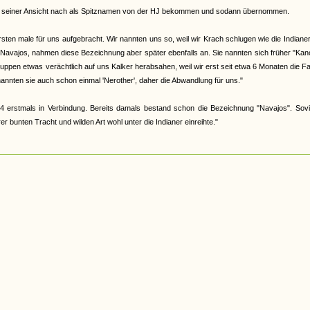
abe, seiner Ansicht nach als Spitznamen von der HJ bekommen und sodann übernommen.
en male für uns aufgebracht. Wir nannten uns so, weil wir Krach schlugen wie die Indiane
 Navajos, nahmen diese Bezeichnung aber später ebenfalls an. Sie nannten sich früher "Ka
 Gruppen etwas verächtlich auf uns Kalker herabsahen, weil wir erst seit etwa 6 Monaten die F
nannten sie auch schon einmal 'Nerother', daher die Abwandlung für uns."
4 erstmals in Verbindung. Bereits damals bestand schon die Bezeichnung "Navajos". Sovi
 bunten Tracht und wilden Art wohl unter die Indianer einreihte."