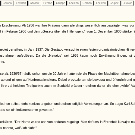
Chronik
Lexikon
Chronik
Person
Gruppe
Lexikon
Chronik
Lexikon
Gruppe
Lexikon
n Erscheinung. Ab 1936 war ihre Präsenz dann allerdings wesentlich ausgeprägter, was vor
nd im Februar 1936 und dem „Gesetz über die Hitlerjugend“ vom 1. Dezember 1936 stärker 
ebiet verteilten, im Jahr 1937. Die Gestapo versuchte einen festen organisatorischen Hinte
Festnahmen aufzulösen. Da die „Navajos“ seit 1938 kaum noch Erwähnung finden, ist 
nte.
eise alt. 1936/37 häufig schon um die 20 Jahre, hatten sie die Phase der Machtübernahme b
d ab und gingen auf Konfrontationskurs. Dabei provozierten sie bewusst und öffentlich und 
re zahlreichen Treffpunkte auch im Stadtbild präsent - stellten daher die eher „wilde“ Va
ochen selbst nicht konkret angeben und stellten lediglich Vermutungen an. So sagte Karl Sc
ass sei ein Indianerstamm gewesen."
erklären. "Der Name wurde uns von anderen zugelegt. Man rief uns in Ehrenfeld Navajos na
nannte, weiß ich nicht."