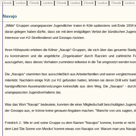
Chronik
Lexikon
Chronik
Lexikon
Chronik
Lexikon
Chronik
Lexikon
Chronik
Lexikon
Navajo
„Wilde“ Gruppen unangepasster Jugendlicher traten in Köln spätestens seit Ende 1934 i
daran gelegen haben dürfte, dass sie mit dem endgültigen Verbot der bündischen Juge
Interesse von HJ-Streifendienst und Gestapo rückten.
Ihren Höhepunkt erlebten die Kölner „Navajo“-Gruppen, die sich über das gesamte Stadtg
zu konstruieren und die angebliche „Organisation“ durch Razzien und zahlreiche 
auszugehen, dass dieses Vorhaben zumindest teilweise in die Tat umgesetzt werden kon
Die „Navajos“ stammten fast ausschließlich aus Arbeiterfamilien und waren vergleichsw
miterlebt: Nachdem einige früh zur HJ gefunden hatten, lehnten sie deren Drill sehr bal
handgreiflichen Auseinandersetzungen keinesfalls aus dem Weg. Die „Navajos“ - durch ih
unangepassten Jugendverhaltens dar.
Was das Wort "Navajo" bedeutete, konnten die einer Mitgliedschaft beschuldigten Jugendl
der Gestapo aus, er könne keine genauen Angaben machen. "Manche von uns sagten, d
Friedrich J.: Wie er und seine Gruppe zu dem Namen "Navajos" komme, konnte er nicht 
dem Lied 'Die Sonne von Mexiko' kommt etwas von Navajos vor. Warum man uns Navajos 