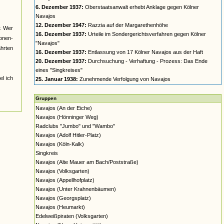
6. Dezember 1937:
Oberstaatsanwalt erhebt Anklage gegen Kölner
Navajos
12. Dezember 1947:
Razzia auf der Margarethenhöhe
r. Wer
16. Dezember 1937:
Urteile im Sondergerichtsverfahren gegen Kölner
nonen-
"Navajos"
ahrten
16. Dezember 1937:
Entlassung von 17 Kölner Navajos aus der Haft
20. Dezember 1937:
Durchsuchung - Verhaftung - Prozess: Das Ende
eines "Singkreises"
el ich
25. Januar 1938:
Zunehmende Verfolgung von Navajos
Gruppen
Navajos (An der Eiche)
Navajos (Hönninger Weg)
Radclubs "Jumbo" und "Wambo"
Navajos (Adolf Hitler-Platz)
Navajos (Köln-Kalk)
Singkreis
Navajos (Alte Mauer am Bach/Poststraße)
Navajos (Volksgarten)
Navajos (Appellhofplatz)
Navajos (Unter Krahnenbäumen)
Navajos (Georgsplatz)
Navajos (Heumarkt)
Edelweißpiraten (Volksgarten)