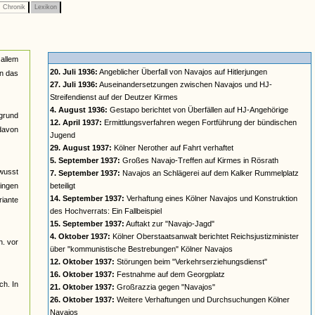
Chronik
Lexikon
 allem
20. Juli 1936:
Angeblicher Überfall von Navajos auf Hitlerjungen
in das
27. Juli 1936:
Auseinandersetzungen zwischen Navajos und HJ-
Streifendienst auf der Deutzer Kirmes
4. August 1936:
Gestapo berichtet von Überfällen auf HJ-Angehörige
rgrund
12. April 1937:
Ermittlungsverfahren wegen Fortführung der bündischen
davon
Jugend
29. August 1937:
Kölner Nerother auf Fahrt verhaftet
5. September 1937:
Großes Navajo-Treffen auf Kirmes in Rösrath
ewusst
7. September 1937:
Navajos an Schlägerei auf dem Kalker Rummelplatz
gingen
beteiligt
14. September 1937:
Verhaftung eines Kölner Navajos und Konstruktion
riante
des Hochverrats: Ein Fallbeispiel
15. September 1937:
Auftakt zur "Navajo-Jagd"
4. Oktober 1937:
Kölner Oberstaatsanwalt berichtet Reichsjustizminister
h. vor
über "kommunistische Bestrebungen" Kölner Navajos
12. Oktober 1937:
Störungen beim "Verkehrserziehungsdienst"
16. Oktober 1937:
Festnahme auf dem Georgplatz
ch. In
21. Oktober 1937:
Großrazzia gegen "Navajos"
26. Oktober 1937:
Weitere Verhaftungen und Durchsuchungen Kölner
Navajos