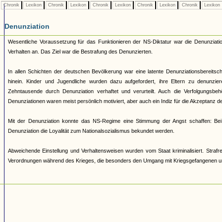
Chronik
Lexikon
Chronik
Lexikon
Chronik
Lexikon
Chronik
Lexikon
Chronik
Lexikon
Denunziation
Wesentliche Voraussetzung für das Funktionieren der NS-Diktatur war die Denunziatio
Verhalten an. Das Ziel war die Bestrafung des Denunzierten.
In allen Schichten der deutschen Bevölkerung war eine latente Denunziationsbereitscha
hinein. Kinder und Jugendliche wurden dazu aufgefordert, ihre Eltern zu denunzie
Zehntausende durch Denunziation verhaftet und verurteilt. Auch die Verfolgungsb
Denunziationen waren meist persönlich motiviert, aber auch ein Indiz für die Akzeptanz d
Mit der Denunziation konnte das NS-Regime eine Stimmung der Angst schaffen: Bei 
Denunziation die Loyalität zum Nationalsozialismus bekundet werden.
Abweichende Einstellung und Verhaltensweisen wurden vom Staat kriminalisiert. Stra
Verordnungen während des Krieges, die besonders den Umgang mit Kriegsgefangenen und