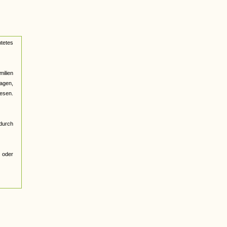
htetes
milien
agen,
esen.
durch
 oder