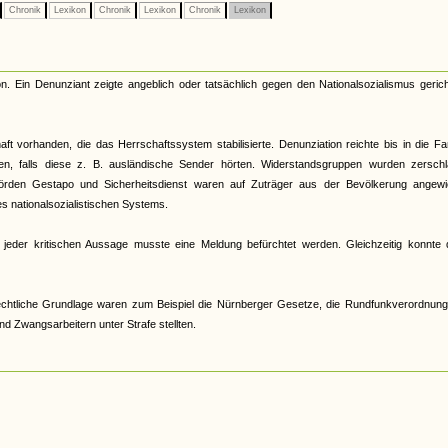
Chronik
Lexikon
Chronik
Lexikon
Chronik
Lexikon
n. Ein Denunziant zeigte angeblich oder tatsächlich gegen den Nationalsozialismus geric
ft vorhanden, die das Herrschaftssystem stabilisierte. Denunziation reichte bis in die Fa
ren, falls diese z. B. ausländische Sender hörten. Widerstandsgruppen wurden zerschl
ehörden Gestapo und Sicherheitsdienst waren auf Zuträger aus der Bevölkerung angewi
es nationalsozialistischen Systems.
jeder kritischen Aussage musste eine Meldung befürchtet werden. Gleichzeitig konnte 
frechtliche Grundlage waren zum Beispiel die Nürnberger Gesetze, die Rundfunkverordnung
 Zwangsarbeitern unter Strafe stellten.