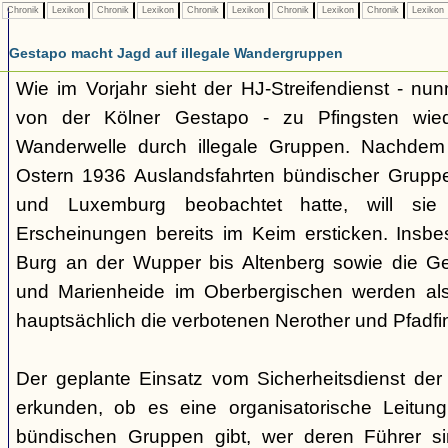
Chronik
Lexikon
Chronik
Lexikon
Chronik
Lexikon
Chronik
Lexikon
Chronik
Lexikon
Gestapo macht Jagd auf illegale Wandergruppen
Wie im Vorjahr sieht der HJ-Streifendienst - nunm
von der Kölner Gestapo - zu Pfingsten wie
Wanderwelle durch illegale Gruppen. Nachdem
Ostern 1936 Auslandsfahrten bündischer Gruppe
und Luxemburg beobachtet hatte, will sie 
Erscheinungen bereits im Keim ersticken. Insb
Burg an der Wupper bis Altenberg sowie die
und Marienheide im Oberbergischen werden als
hauptsächlich die verbotenen Nerother und Pfadfin
Der geplante Einsatz vom Sicherheitsdienst der 
erkunden, ob es eine organisatorische Leitung
bündischen Gruppen gibt, wer deren Führer s