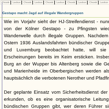
Chronik
Lexikon
Chronik
Lexikon
Chronik
Lexikon
Chronik
Lexikon
Chronik
Lexikon
Gestapo macht Jagd auf illegale Wandergruppen
Wie im Vorjahr sieht der HJ-Streifendienst - nunm
von der Kölner Gestapo - zu Pfingsten wie
Wanderwelle durch illegale Gruppen. Nachdem
Ostern 1936 Auslandsfahrten bündischer Gruppe
und Luxemburg beobachtet hatte, will sie 
Erscheinungen bereits im Keim ersticken. Insb
Burg an der Wupper bis Altenberg sowie die
und Marienheide im Oberbergischen werden als
hauptsächlich die verbotenen Nerother und Pfadfin
Der geplante Einsatz vom Sicherheitsdienst der 
erkunden, ob es eine organisatorische Leitung
bündischen Gruppen gibt, wer deren Führer s