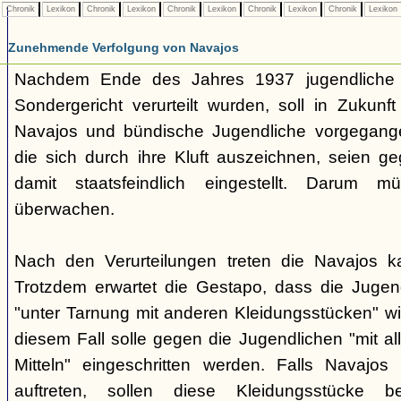
Chronik
Lexikon
Chronik
Lexikon
Chronik
Lexikon
Chronik
Lexikon
Chronik
Lexikon
Zunehmende Verfolgung von Navajos
Nachdem Ende des Jahres 1937 jugendliche
Sondergericht verurteilt wurden, soll in Zukunf
Navajos und bündische Jugendliche vorgegang
die sich durch ihre Kluft auszeichnen, seien ge
damit staatsfeindlich eingestellt. Darum 
überwachen.
Nach den Verurteilungen treten die Navajos ka
Trotzdem erwartet die Gestapo, dass die Jugen
"unter Tarnung mit anderen Kleidungsstücken" wi
diesem Fall solle gegen die Jugendlichen "mit a
Mitteln" eingeschritten werden. Falls Navajos i
auftreten, sollen diese Kleidungsstücke 