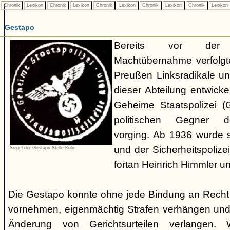
Chronik
Lexikon
Chronik
Lexikon
Chronik
Lexikon
Chronik
Lexikon
Chronik
Lexikon
Gestapo
Bereits vor der nat
Machtübernahme verfolgte 
Preußen Linksradikale u
dieser Abteilung entwicke
Geheime Staatspolizei (
politischen Gegner de
vorging. Ab 1936 wurde si
und der Sicherheitspolize
Siegel der Gestapo-Stelle Köln
fortan Heinrich Himmler u
Die Gestapo konnte ohne jede Bindung an Rech
vornehmen, eigenmächtig Strafen verhängen und
Änderung von Gerichtsurteilen verlangen. Wi