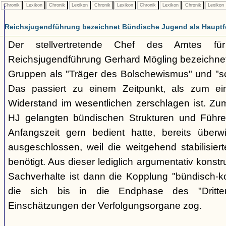
Chronik
Lexikon
Chronik
Lexikon
Chronik
Lexikon
Chronik
Lexikon
Chronik
Lexikon
Reichsjugendführung bezeichnet Bündische Jugend als Hauptf
Der stellvertretende Chef des Amtes fü
Reichsjugendführung Gerhard Mögling bezeichnet 
Gruppen als "Träger des Bolschewismus" und "sc
Das passiert zu einem Zeitpunkt, als zum ei
Widerstand im wesentlichen zerschlagen ist. Zum
HJ gelangten bündischen Strukturen und Führer
Anfangszeit gern bedient hatte, bereits überwi
ausgeschlossen, weil die weitgehend stabilisier
benötigt. Aus dieser lediglich argumentativ konst
Sachverhalte ist dann die Kopplung "bündisch-
die sich bis in die Endphase des "Dritte
Einschätzungen der Verfolgungsorgane zog.