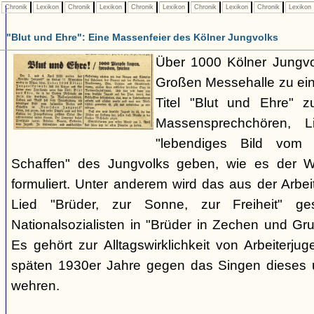
Chronik
Lexikon
Chronik
Lexikon
Chronik
Lexikon
Chronik
Lexikon
Chronik
Lexikon
"Blut und Ehre": Eine Massenfeier des Kölner Jungvolks
Über 1000 Kölner Jungv
Großen Messehalle zu ein
Titel "Blut und Ehre" 
Massensprechchören, 
"lebendiges Bild vom 
Schaffen" des Jungvolks geben, wie es der W
formuliert. Unter anderem wird das aus der Ar
Lied "Brüder, zur Sonne, zur Freiheit" 
Nationalsozialisten in "Brüder in Zechen und Gr
Es gehört zur Alltagswirklichkeit von Arbeiterjug
späten 1930er Jahre gegen das Singen dieses 
wehren.