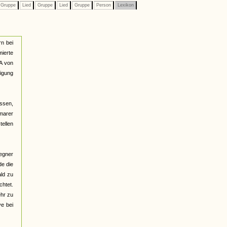
Gruppe
Lied
Gruppe
Lied
Gruppe
Person
Lexikon
rn bei
ierte
A von
igung
ssen,
imarer
tellen
Gegner
de die
ld zu
chtet.
ehr zu
ve bei