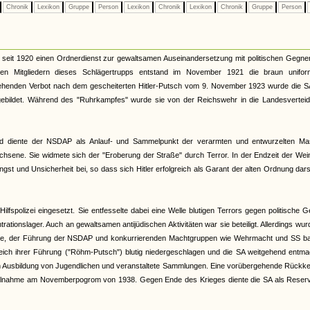
Chronik
Lexikon
Gruppe
Person
Lexikon
Chronik
Lexikon
Chronik
Gruppe
Person
lt seit 1920 einen Ordnerdienst zur gewaltsamen Auseinandersetzung mit politischen Gegne
en Mitgliedern dieses Schlägertrupps entstand im November 1921 die braun uniform
rgehenden Verbot nach dem gescheiterten Hitler-Putsch vom 9. November 1923 wurde die S
sgebildet. Während des "Ruhrkampfes" wurde sie von der Reichswehr in die Landesverteid
d diente der NSDAP als Anlauf- und Sammelpunkt der verarmten und entwurzelten Ma
chsene. Sie widmete sich der "Eroberung der Straße" durch Terror. In der Endzeit der We
gst und Unsicherheit bei, so dass sich Hitler erfolgreich als Garant der alten Ordnung dars
fspolizei eingesetzt. Sie entfesselte dabei eine Welle blutigen Terrors gegen politische 
ationslager. Auch an gewaltsamen antijüdischen Aktivitäten war sie beteiligt. Allerdings wur
zählte, der Führung der NSDAP und konkurrierenden Machtgruppen wie Wehrmacht und SS ba
reich ihrer Führung ("Röhm-Putsch") blutig niedergeschlagen und die SA weitgehend entma
chen Ausbildung von Jugendlichen und veranstaltete Sammlungen. Eine vorübergehende Rückk
e Teilnahme am Novemberpogrom von 1938. Gegen Ende des Krieges diente die SA als Reser