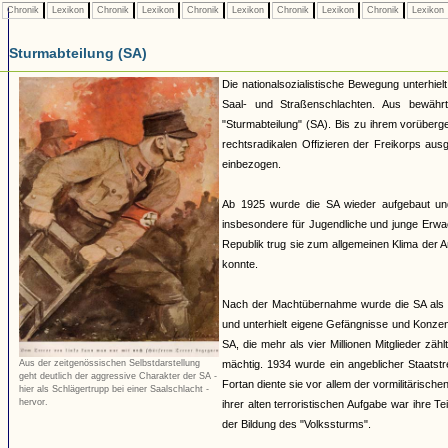
Chronik
Lexikon
Chronik
Lexikon
Chronik
Lexikon
Chronik
Lexikon
Chronik
Lexikon
Sturmabteilung (SA)
Die nationalsozialistische Bewegung unterhie
Saal- und Straßenschlachten. Aus bewährt
"Sturmabteilung" (SA). Bis zu ihrem vorübe
rechtsradikalen Offizieren der Freikorps au
einbezogen.
Ab 1925 wurde die SA wieder aufgebaut un
insbesondere für Jugendliche und junge Erwa
Republik trug sie zum allgemeinen Klima der An
konnte.
Nach der Machtübernahme wurde die SA als Hil
und unterhielt eigene Gefängnisse und Konzentr
SA, die mehr als vier Millionen Mitglieder 
mächtig. 1934 wurde ein angeblicher Staatst
Aus der zeitgenössischen Selbstdarstellung
geht deutlich der aggressive Charakter der SA -
Fortan diente sie vor allem der vormilitäris
hier als Schlägertrupp bei einer Saalschlacht -
hervor.
ihrer alten terroristischen Aufgabe war ihr
der Bildung des "Volkssturms".