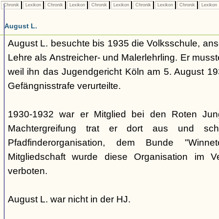
Chronik
Lexikon
Chronik
Lexikon
Chronik
Lexikon
Chronik
Lexikon
Chronik
Lexikon
August L.
August L. besuchte bis 1935 die Volksschule, an
Lehre als Anstreicher- und Malerlehrling. Er muss
weil ihn das Jugendgericht Köln am 5. August 19
Gefängnisstrafe verurteilte.
1930-1932 war er Mitglied bei den Roten Jung
Machtergreifung trat er dort aus und schl
Pfadfinderorganisation, dem Bunde "Winn
Mitgliedschaft wurde diese Organisation im 
verboten.
August L. war nicht in der HJ.