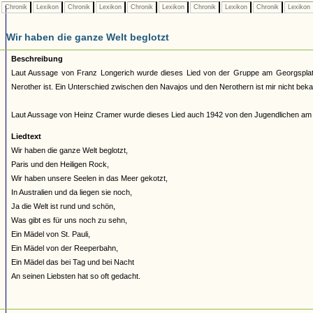
Chronik
Lexikon
Chronik
Lexikon
Chronik
Lexikon
Chronik
Lexikon
Chronik
Lexikon
Wir haben die ganze Welt beglotzt
Beschreibung
Laut Aussage von Franz Longerich wurde dieses Lied von der Gruppe am Georgsplatz 
Nerother ist. Ein Unterschied zwischen den Navajos und den Nerothern ist mir nicht beka
Laut Aussage von Heinz Cramer wurde dieses Lied auch 1942 von den Jugendlichen am 
Liedtext
Wir haben die ganze Welt beglotzt,
Paris und den Heiligen Rock,
Wir haben unsere Seelen in das Meer gekotzt,
In Australien und da liegen sie noch,
Ja die Welt ist rund und schön,
Was gibt es für uns noch zu sehn,
Ein Mädel von St. Pauli,
Ein Mädel von der Reeperbahn,
Ein Mädel das bei Tag und bei Nacht
An seinen Liebsten hat so oft gedacht.