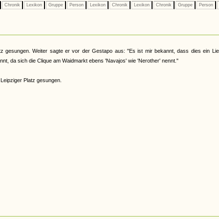
Chronik
Lexikon
Gruppe
Person
Lexikon
Chronik
Lexikon
Chronik
Gruppe
Person
gesungen. Weiter sagte er vor der Gestapo aus: "Es ist mir bekannt, dass dies ein Lie
nnt, da sich die Clique am Waidmarkt ebens 'Navajos' wie 'Nerother' nennt."
Leipziger Platz gesungen.