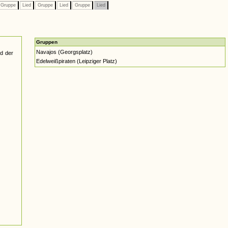
Gruppe
Lied
Gruppe
Lied
Gruppe
Lied
Gruppen
Navajos (Georgsplatz)
d der
Edelweißpiraten (Leipziger Platz)