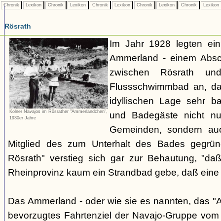
Chronik
Lexikon
Chronik
Lexikon
Chronik
Lexikon
Chronik
Lexikon
Chronik
Lexikon
Rösrath
Im Jahr 1928 legten ein
Ammerland - einem Absch
zwischen Rösrath und
Flussschwimmbad an, da
idyllischen Lage sehr b
Kölner Navajos im Rösrather "Ammerländchen",
und Badegäste nicht n
1930er Jahre
Gemeinden, sondern au
Mitglied des zum Unterhalt des Bades gegrün
Rösrath" verstieg sich gar zur Behautung, "da
Rheinprovinz kaum ein Strandbad gebe, daß eine
Das Ammerland - oder wie sie es nannten, das "
bevorzugtes Fahrtenziel der Navajo-Gruppe vom 