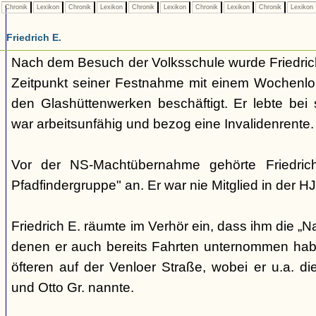
Chronik
Lexikon
Chronik
Lexikon
Chronik
Lexikon
Chronik
Lexikon
Chronik
Lexikon
Friedrich E.
Nach dem Besuch der Volksschule wurde Friedrich
Zeitpunkt seiner Festnahme mit einem Wochenlo
den Glashüttenwerken beschäftigt. Er lebte bei 
war arbeitsunfähig und bezog eine Invalidenrente.
Vor der NS-Machtübernahme gehörte Friedrich
Pfadfindergruppe" an. Er war nie Mitglied in der HJ
Friedrich E. räumte im Verhör ein, dass ihm die „N
denen er auch bereits Fahrten unternommen habe.
öfteren auf der Venloer Straße, wobei er u.a. d
und Otto Gr. nannte.