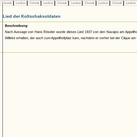
Chronik
Lexikon
Chronik
Lexikon
Chronik
Lexikon
Chronik
Lexikon
Chronik
Lexikon
Lied der Koltschaksoldaten
Beschreibung
Nach Aussage von Hans Röseler wurde dieses Lied 1937 von den Navajos am Appellhof
Willeke erhalten, der auch zum Appellhofplatz kam, nachdem er vorher bei der Clique am