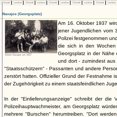
Chronik
Lexikon
Chronik
Lexikon
Chronik
Lexikon
Chronik
Lexikon
Chronik
Lexikon
Navajos (Georgsplatz)
Am 16. Oktober 1937 wird
jener Jugendlichen vom 3.
Polizei festgenommen un
die sich in den Woche
Georgsplatz in der Nähe 
Kölner Navajos um 1937
und dort - zumindest aus 
"Staatsschützern" - Passanten und andere Person
zerstört hatten. Offizieller Grund der Festnahme is
der Zugehörigkeit zu einem staatsfeindlichen Jug
In der "Einlieferungsanzeige" schreibt der die 
Polizeihauptwachmeister, am Georgsplatz würde
mehrere "Burschen" herumtreiben. "Dort werde