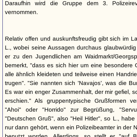
Daraufhin wird die Gruppe dem 3. Polizeirev
vernommen.
Relativ offen und auskunftsfreudig gibt sich im L
L., wobei seine Aussagen durchaus glaubwürdig 
er zu den Jugendlichen am Waidmarkt/Georgspla
bemerkt, "dass es sich hier um eine besondere G
alle ähnlich kleideten und teilweise einen Handr
trugen". "Sie nannten sich 'Navajos', was die Bu
Es war ein enger Zusammenhalt, der mir gefiel, s
erschien." Als gruppentypische Grußformen v
"Ahoi" oder "Horrido" zur Begrüßung, "Ser
"Deutschen Gruß", also "Heil Hitler", so L., habe 
nur dann gehört, wenn ein Polizeibeamter in der N
benutzt worden. Allerdings, so stellt er "auf 