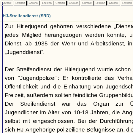
Chronik
Lexikon
Chronik
Lexikon
Chronik
Lexikon
Chronik
Lexikon
Chronik
Lexikon
HJ-Streifendienst (SRD)
Zur Hitlerjugend gehörten verschiedene „Dienst
jedes Mitglied herangezogen werden konnte, u
Dienst, ab 1935 der Wehr und Arbeitsdienst, in
„Jugenddienst“.
Der Streifendienst der Hitlerjugend wurde schon 
von "Jugendpolizei": Er kontrollierte das Verha
Öffentlichkeit und die Einhaltung von Jugends
Freizeit, außerdem sollten feindliche Gruppenbil
Der Streifendienst war das Organ zur Üb
Jugendlicher im Alter von 10-18 Jahren, die Ang
selbst mit eingeschlossen. Bei der Durchführu
sich HJ-Angehörige polizeiliche Befugnisse an, di