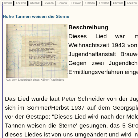
Chronik
Lexikon
Chronik
Lexikon
Chronik
Lexikon
Chronik
Lexikon
Chronik
Lexikon
Hohe Tannen weisen die Sterne
Beschreibung
Dieses Lied war 
Weihnachtszeit 1943 von 
Jugendhaftanstalt Brau
Gegen zwei Jugendlich
Ermittlungsverfahren eingel
Aus dem Liederbuch eines Kölner Pfadfinders
Das Lied wurde laut Peter Schneider von der Jug
sich im Sommer/Herbst 1937 auf dem Georgsplat
vor der Gestapo: "Dieses Lied wird nach der Mel
Tannen weisen die Sterne' gesungen, das 5 Stro
dieses Liedes ist von uns umgeändert und wird 