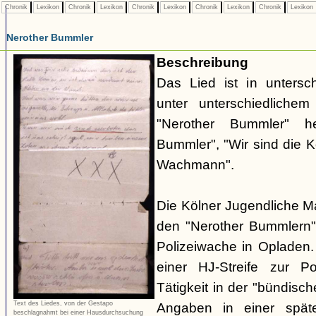
Chronik
Lexikon
Chronik
Lexikon
Chronik
Lexikon
Chronik
Lexikon
Chronik
Lexikon
Nerother Bummler
Beschreibung
Das Lied ist in untersc
unter unterschiedlichem 
"Nerother Bummler" h
Bummler", "Wir sind die 
Wachmann".
Die Kölner Jugendliche M
den "Nerother Bummlern"
Polizeiwache in Opladen.
einer HJ-Streife zur P
Tätigkeit in der "bündisc
Text des Liedes, von der Gestapo
Angaben in einer spät
beschlagnahmt bei einer Hausdurchsuchung