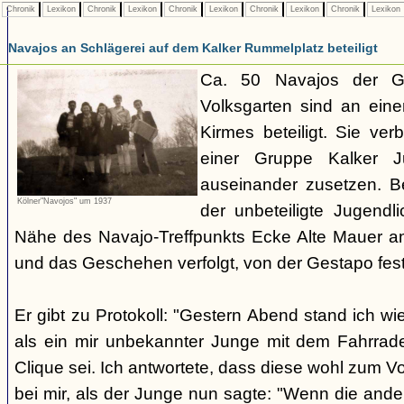
Chronik
Lexikon
Chronik
Lexikon
Chronik
Lexikon
Chronik
Lexikon
Chronik
Lexikon
Navajos an Schlägerei auf dem Kalker Rummelplatz beteiligt
Ca. 50 Navajos der G
Volksgarten sind an eine
Kirmes beteiligt. Sie ve
einer Gruppe Kalker Ju
auseinander zusetzen. Be
Kölner"Navojos" um 1937
der unbeteiligte Jugendl
Nähe des Navajo-Treffpunkts Ecke Alte Mauer a
und das Geschehen verfolgt, von der Gestapo f
Er gibt zu Protokoll: "Gestern Abend stand ich wi
als ein mir unbekannter Junge mit dem Fahrrad
Clique sei. Ich antwortete, dass diese wohl zum V
bei mir, als der Junge nun sagte: "Wenn die and