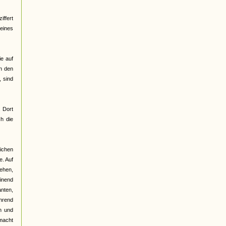
ffert
 eines
ie auf
on den
 sind
. Dort
h die
lichen
e. Auf
gehen,
einend
anten,
ährend
n und
emacht