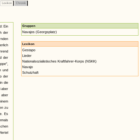
Lexikon
Chronik
Gruppen
d: Ein
Navajos (Georgsplatz)
h der
rnden
Lexikon
erlich
Gestapo
hrend
Lieder
d der
Nationalsozialistisches Kraftfahrer-Korps (NSKK)
uppe",
Navajo
n und
Schutzhaft
so der
in die
i aber
 aber
 einem
en zu
e. Es
chmals
schen
iertel