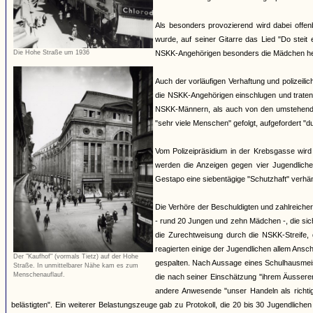
Als besonders provozierend wird dabei offen
wurde, auf seiner Gitarre das Lied "Do steit 
Die Hohe Straße um 1936
NSKK-Angehörigen besonders die Mädchen herv
Auch der vorläufigen Verhaftung und polizeili
die NSKK-Angehörigen einschlugen und traten
NSKK-Männern, als auch von den umstehende
"sehr viele Menschen" gefolgt, aufgefordert "
Vom Polizeipräsidium in der Krebsgasse wird
werden die Anzeigen gegen vier Jugendlich
Gestapo eine siebentägige "Schutzhaft" verhäng
Die Verhöre der Beschuldigten und zahlreiche
- rund 20 Jungen und zehn Mädchen -, die si
die Zurechtweisung durch die NSKK-Streife, d
reagierten einige der Jugendlichen allem An
Der "Kaufhof" (vormals Tietz) auf der Hohe
gespalten. Nach Aussage eines Schulhausmeiste
Straße. In unmittelbarer Nähe kam es zum
Menschenauflauf.
die nach seiner Einschätzung "ihrem Äussere
andere Anwesende "unser Handeln als richti
belästigten". Ein weiterer Belastungszeuge gab zu Protokoll, die 20 bis 30 Jugendliche