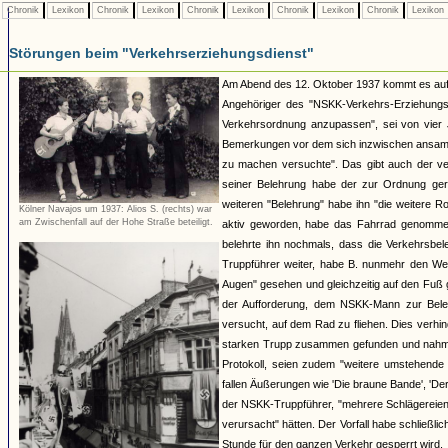
Chronik
Lexikon
Chronik
Lexikon
Chronik
Lexikon
Chronik
Lexikon
Chronik
Lexikon
Störungen beim "Verkehrserziehungsdienst"
Am Abend des 12. Oktober 1937 kommt es auf d
Angehöriger des "NSKK-Verkehrs-Erziehungs-
Verkehrsordnung anzupassen", sei von vier 
Bemerkungen vor dem sich inzwischen ansamme
zu machen versuchte". Das gibt auch der ve
seiner Belehrung habe der zur Ordnung ger
weiteren "Belehrung" habe ihn "die weitere R
Kölner Navajos um 1937: Alios S. (rechts) war
am Zwischenfall auf der Hohe Straße beteiligt.
aktiv geworden, habe das Fahrrad genommen
belehrte ihn nochmals, dass die Verkehrsbeleh
Truppführer weiter, habe B. nunmehr den Weg 
Augen" gesehen und gleichzeitig auf den Fuß 
der Aufforderung, dem NSKK-Mann zur Beleh
versucht, auf dem Rad zu fliehen. Dies verh
starken Trupp zusammen gefunden und nahm P
Protokoll, seien zudem "weitere umstehend
fallen Äußerungen wie 'Die braune Bande', 'Der
der NSKK-Truppführer, "mehrere Schlägereie
verursacht" hätten. Der Vorfall habe schließ
Stunde für den ganzen Verkehr gesperrt wird.