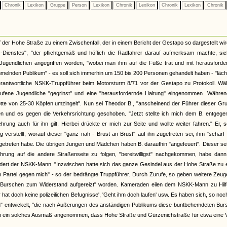
Chronik
Lexikon
Gruppe
Person
Lexikon
Chronik
Lexikon
Chronik
Lexikon
Chronik
er Hohe Straße zu einem Zwischenfall, der in einem Bericht der Gestapo so dargestellt wir
Dienstes", "der pflichtgemäß und höflich die Radfahrer darauf aufmerksam machte, sic
Jugendlichen angegriffen worden, "wobei man ihm auf die Füße trat und mit herausforde
lnden Publikum" - es soll sich immerhin um 150 bis 200 Personen gehandelt haben - "läch
rantwortliche NSKK-Truppführer beim Motorsturm 8/71 vor der Gestapo zu Protokoll. Wä
ufene Jugendliche "gegrinst" und eine "herausfordernde Haltung" eingenommen. Währen
otte von 25-30 Köpfen umzingelt". Nun sei Theodor B., "anscheinend der Führer dieser Gr
 und es gegen die Verkehrsrichtung geschoben. "Jetzt stellte ich mich dem B. entgege
rung auch für ihn gilt. Hierbei drückte er mich zur Seite und wollte weiter fahren." Er, 
verstellt, worauf dieser "ganz nah - Brust an Brust" auf ihn zugetreten sei, ihm "scharf 
getreten habe. Die übrigen Jungen und Mädchen haben B. daraufhin "angefeuert". Dieser se
rung auf die andere Straßenseite zu folgen, "bereitwilligst" nachgekommen, habe dann
indert der NSKK-Mann. "Inzwischen hatte sich das ganze Gesindel aus der Hohe Straße zu
artei gegen mich" - so der bedrängte Truppführer. Durch Zurufe, so geben weitere Zeug
e Burschen zum Widerstand aufgereizt" worden. Kameraden eilen dem NSKK-Mann zu Hilf
 hat doch keine polizeilichen Befugnisse', 'Geht ihm doch laufen' usw. Es haben sich, so no
n" entwickelt, "die nach Äußerungen des anständigen Publikums diese buntbehemdeten Bur
lich ein solches Ausmaß angenommen, dass Hohe Straße und Gürzenichstraße für etwa eine V