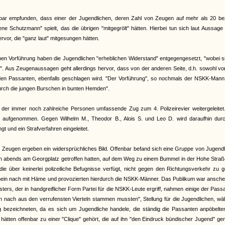
bar empfunden, dass einer der Jugendlichen, deren Zahl von Zeugen auf mehr als 20 bezi
ene Schutzmann" spielt, das die übrigen "mitgegrölt" hätten. Hierbei tun sich laut Aussage
or, die "ganz laut" mitgesungen hätten.
chen Vorführung haben die Jugendlichen "erheblichen Widerstand" entgegengesetzt, "wobei s
". Aus Zeugenaussagen geht allerdings hervor, dass von der anderen Seite, d.h. sowohl v
n Passanten, ebenfalls geschlagen wird. "Der Vorführung", so nochmals der NSKK-Mann,
durch die jungen Burschen in bunten Hemden".
 der immer noch zahlreiche Personen umfassende Zug zum 4. Polizeirevier weitergeleitet
e aufgenommen. Gegen Wilhelm M., Theodor B., Alois S. und Leo D. wird daraufhin durc
t und ein Strafverfahren eingeleitet.
r Zeugen ergeben ein widersprüchliches Bild. Offenbar befand sich eine Gruppe von Jugend
ch abends am Georgplatz getroffen hatten, auf dem Weg zu einem Bummel in der Hohe Straß
ie über keinerlei polizeiliche Befugnisse verfügt, nicht gegen den Richtungsverkehr zu 
schein nach mit Häme und provozierten hierdurch die NSKK-Männer. Das Publikum war ansch
rs, der in handgreiflicher Form Partei für die NSKK-Leute ergriff, nahmen einige der Pass
n nach aus den verrufensten Vierteln stammen mussten", Stellung für die Jugendlichen, w
g bezeichneten, da es sich um Jugendliche handele, die ständig die Passanten anpöbelte
n hätten offenbar zu einer "Clique" gehört, die auf ihn "den Eindruck bündischer Jugend" g